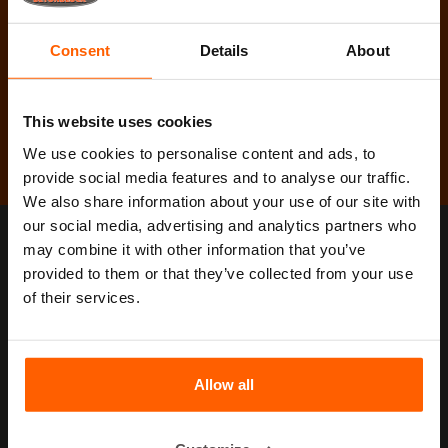
SERVICE CLIENTÈLE
Les collaborateurs de Betonblock® Clémence, employée
Consent
Details
About
de langue maternelle française, est disponible.
sont à votre disposition pour répondre à toutes vos
questions.
Appelez les jours ouvrables entre 08h00 et 17h00
This website uses cookies
au
+31 72 503 93 40
ou envoyez
We use cookies to personalise content and ads, to
un e-mail à
info@betonblock.com
provide social media features and to analyse our traffic.
We also share information about your use of our site with
our social media, advertising and analytics partners who
may combine it with other information that you’ve
SIÈGE SOCIAL
provided to them or that they’ve collected from your use
of their services.
Harlingerstraat 26
1704 BT Heerhugowaard
Pays-Bas
T +31 72 503 93 40
Allow all
F +31 72 503 92 61
info@betonblock.com