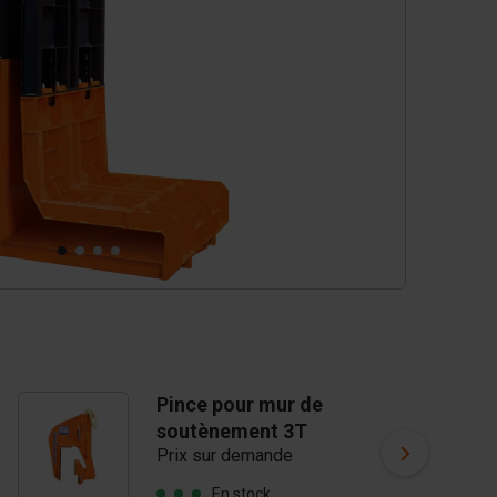
Pince pour mur de
P
soutènement 3T
s
Prix sur demande
Pr
En stock