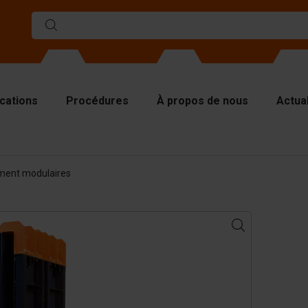
ications
Procédures
À propos de nous
Actual
ules
ment modulaires
rs de séparations
aques supérieures
tériel de levage
tériel de manutention
cessoires
s pièces de rechange