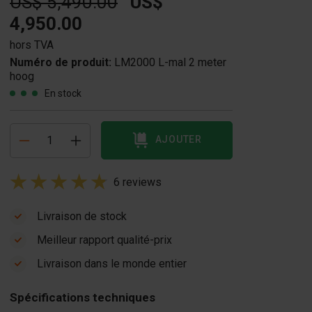
US$ 5,490.00
US$
4,950.00
hors TVA
Numéro de produit:
LM2000 L-mal 2 meter
hoog
En stock
AJOUTER
6 reviews
Livraison de stock
Meilleur rapport qualité-prix
ince pour mur de
Livraison dans le monde entier
outènement 5T
ix sur demande
Spécifications techniques
En stock