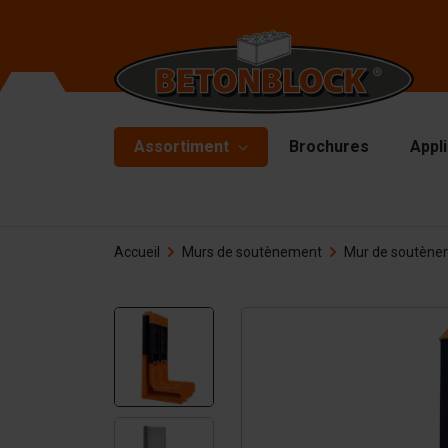
Assortiment
Brochures
Appl
Blocs en béton
Mo
Accueil
Murs de soutènement
Mur de soutène
Mu
Pack de Démarrage
Pl
Formliners
Ma
Barrières
Ma
Dalle en béton
Ac
Murs de soutènement
De