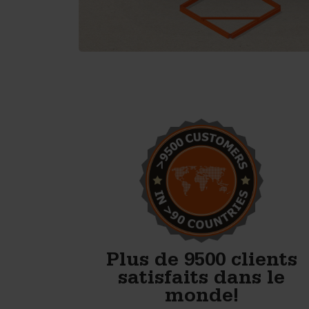
Nous commençons la
production de blocs en béton.
Avec les moules de
Betonblock, nous avons tout
ce qu’il faut pour bien
démarrer.
Anton Koelma
Plus de 9500 clients
satisfaits dans le
monde!