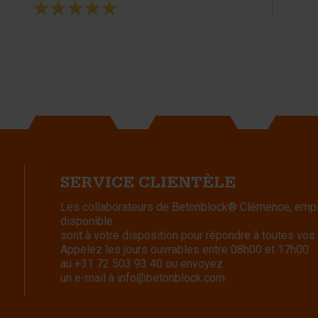
SERVICE CLIENTÈLE
Les collaborateurs de Betonblock® Clémence, emplo
disponible.
sont à votre disposition pour répondre à toutes vos
Appelez les jours ouvrables entre 08h00 et 17h00
au
+31 72 503 93 40
ou envoyez
un e-mail à
info@betonblock.com