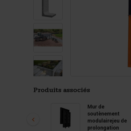
Tétrapodes
Pigments
Produits associés
Mur de
Mur de
soutènement
soutènement
modulaires
modulairejeu de
US$ 2,875.00
prolongation