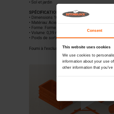
• Sol et jardin
SPÉCIFICATIONS DU LM2000:
• Dimensions 100x100x200 cm
• Matériau: Acier
• Forme: Forme en L
Consent
• Volume: 0,39 m3
• Poids de sortie: 940 kg
This website uses cookies
Fourni à l'exclusion de l'acier d'armature.
We use cookies to personalis
information about your use of
other information that you’ve