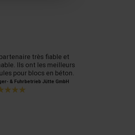
partenaire très fiable et
Un très bon
able. Ils ont les meilleurs
produits.
les pour blocs en béton.
H. Bouffioux
er- & Fuhrbetrieb Jütte GmbH