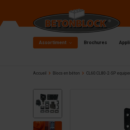
Assortiment
Brochures
Appl
Blocs en béton
Mo
Accueil
Blocs en béton
CL60.CL80-2-SP equipe
Mu
Pack de Démarrage
Pl
Formliners
Ma
Barrières
Ma
Dalle en béton
Ac
Murs de soutènement
De