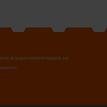
yée de langue maternelle française, est
 questions.