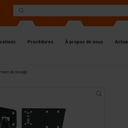
ications
Procédures
À propos de nous
Actual
ules
ment de levage
rs de séparations
aques supérieures
tériel de levage
tériel de manutention
cessoires
s pièces de rechange