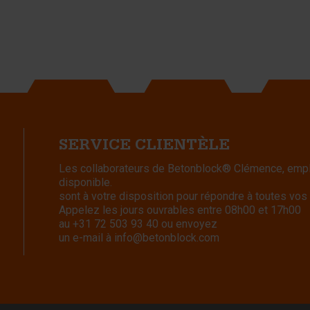
SERVICE CLIENTÈLE
Les collaborateurs de Betonblock® Clémence, emplo
disponible.
sont à votre disposition pour répondre à toutes vos
Appelez les jours ouvrables entre 08h00 et 17h00
au
+31 72 503 93 40
ou envoyez
un e-mail à
info@betonblock.com