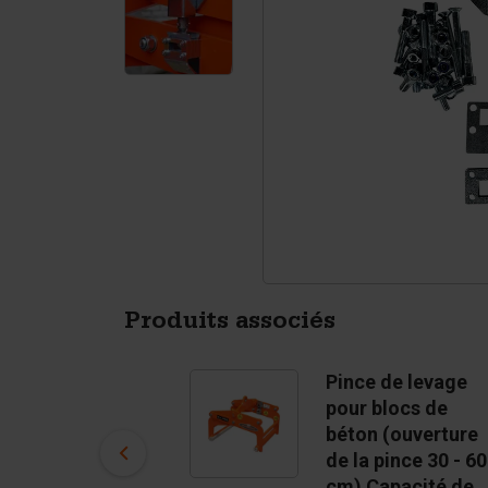
Tétrapodes
Pigments
Produits associés
Pince de levage
Pince de levage
pour blocs de
pour blocs de
béton (ouverture
béton (ouverture
de la pince 40 - 80
de la pince 30 - 60
cm) Capacité de
cm) Capacité de