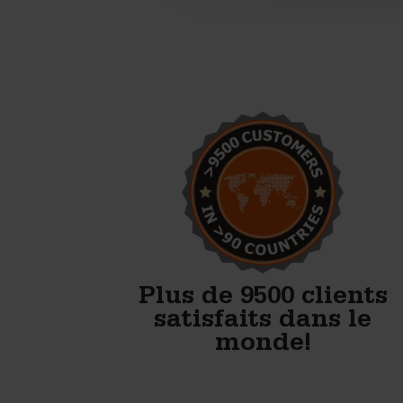
Nous commençons la
production de blocs en béton.
Avec les moules de
Betonblock, nous avons tout
ce qu’il faut pour bien
démarrer.
Anton Koelma
Plus de 9500 clients
satisfaits dans le
monde!