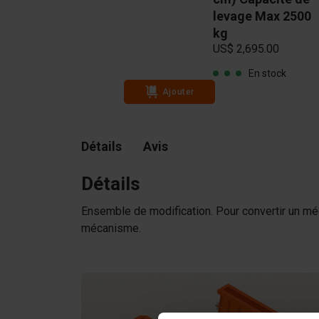
levage max 3750
levage Max 2500
kg
kg
US$ 2,970.00
US$ 2,695.00
En stock
En stock
Ajouter
Détails
Avis
Détails
Ensemble de modification. Pour convertir un m
mécanisme.