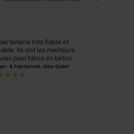
partenaire très fiable et
Un très bon
able. Ils ont les meilleurs
produits.
les pour blocs en béton.
H. Bouffioux
er- & Fuhrbetrieb Jütte GmbH