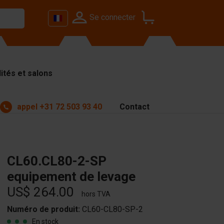
Se connecter
ités et salons
appel
+31 72 503 93 40
Contact
CL60.CL80-2-SP
equipement de levage
US$ 264.00
hors TVA
Numéro de produit:
CL60-CL80-SP-2
En stock