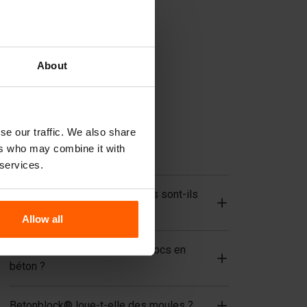
Cloisons
Plaques
Dispositifs de levage
About
Équipements de manutention
Accessoires
Pièces de rechange
se our traffic. We also share
ers who may combine it with
FAQ
 services.
De quels matériaux les moules sont-ils
composés ?
Allow all
Betonblock® vend-elle des blocs en
béton ?
Betonblock® loue-t-elle des moules ?