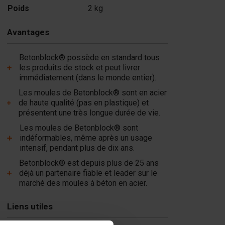
Poids
2 kg
Avantages
Betonblock® possède en standard tous
les produits de stock et peut livrer
immédiatement (dans le monde entier).
Les moules de Betonblock® sont en acier
de haute qualité (pas en plastique) et
présentent une très longue durée de vie.
Les moules de Betonblock® sont
indéformables, même après un usage
intensif, pendant plus de dix ans.
Betonblock® est depuis plus de 25 ans
déjà un partenaire fiable et leader sur le
marché des moules à béton en acier.
Liens utiles