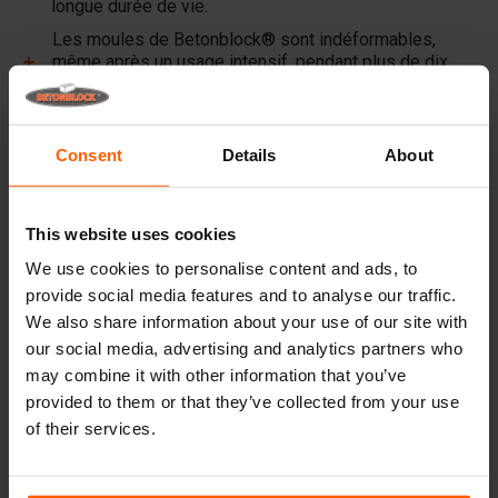
longue durée de vie.
Les moules de Betonblock® sont indéformables,
même après un usage intensif, pendant plus de dix
ans.
Betonblock® est depuis plus de 25 ans déjà un
partenaire fiable et leader sur le marché des moules à
Consent
Details
About
béton en acier.
Liens utiles
This website uses cookies
Cloisons
We use cookies to personalise content and ads, to
provide social media features and to analyse our traffic.
Plaques
We also share information about your use of our site with
Dispositifs de levage
our social media, advertising and analytics partners who
may combine it with other information that you’ve
Équipements de manutention
provided to them or that they’ve collected from your use
Accessoires
of their services.
Pièces de rechange