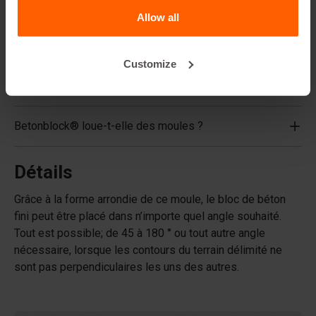
FAQ
Allow all
De quels matériaux les moules sont-ils composés ?
Customize
Betonblock® vend-elle des blocs en béton ?
Betonblock® loue-t-elle des moules ?
Détails
Grâce à la forme arrondie de ce moule, le bloc de béton
fini peut être placé dans n’importe quel angle souhaité.
Tout est possible; de 45 à 180 ° ou tout autre angle
nécessaire, lorsque les contours du terrain délimité ne
sont pas perpendiculaires les uns des autres.