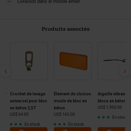
Livraison dans le monde entier
Produits associés
pour
Crochet de levage
Élément de cloison
Aiguille vibrante
universel pour bloc
moule de bloc en
blocs en béton
US$ 1,950.00
en béton 2,5T
béton
US$ 64.00
US$ 165.00
En stock
ge
En stock
En stock