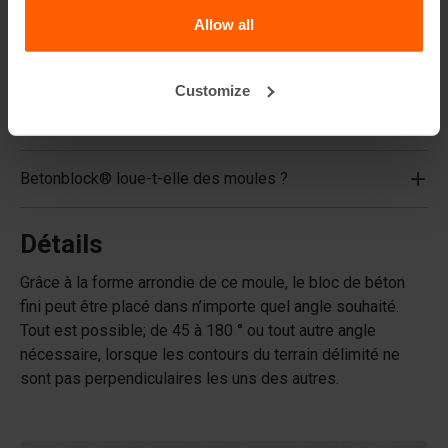
FAQ
Allow all
De quels matériaux les moules sont-ils composés ?
Customize
Betonblock® vend-elle des blocs en béton ?
Betonblock® loue-t-elle des moules ?
Détails
Grâce à la forme arrondie de ce moule, le bloc de béton
fini peut être placé dans n’importe quel angle souhaité.
Tout est possible; de 45 à 180 ° ou tout autre angle
nécessaire, lorsque les contours du terrain délimité ne
sont pas perpendiculaires les uns des autres.