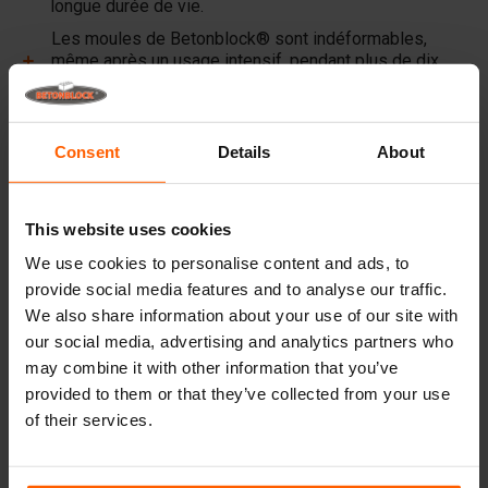
longue durée de vie.
Les moules de Betonblock® sont indéformables,
même après un usage intensif, pendant plus de dix
ans.
Betonblock® est depuis plus de 25 ans déjà un
partenaire fiable et leader sur le marché des moules à
Consent
Details
About
béton en acier.
Liens utiles
This website uses cookies
Cloisons
We use cookies to personalise content and ads, to
provide social media features and to analyse our traffic.
Plaques
We also share information about your use of our site with
Dispositifs de levage
our social media, advertising and analytics partners who
may combine it with other information that you’ve
Équipements de manutention
provided to them or that they’ve collected from your use
Accessoires
of their services.
Pièces de rechange