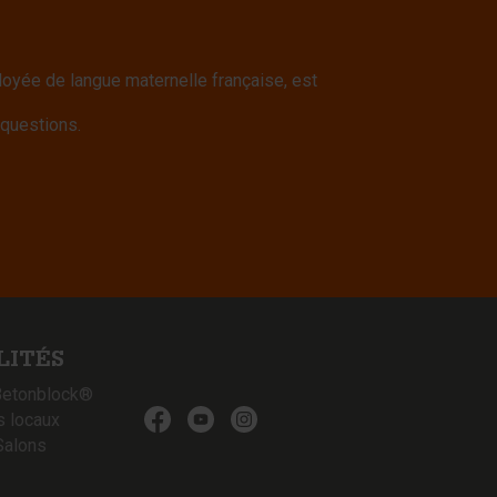
yée de langue maternelle française, est
 questions.
LITÉS
Betonblock®
s locaux
Salons