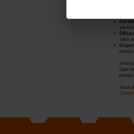
Pou
pou
Durabil
vie à v
Efficac
sans e
Disponi
minimis
Invest
Que ce
pièces
Vous a
Contac