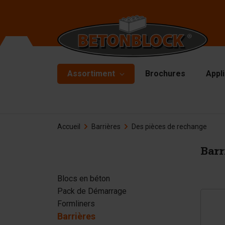
Assortiment
Brochures
Appl
Blocs en béton
Mo
Accueil
Barrières
Des pièces de rechange
Mu
Pack de Démarrage
Pl
Barr
Formliners
Ma
Barrières
Blocs en béton
Ma
Pack de Démarrage
Dalle en béton
Ac
Formliners
Murs de soutènement
Barrières
De