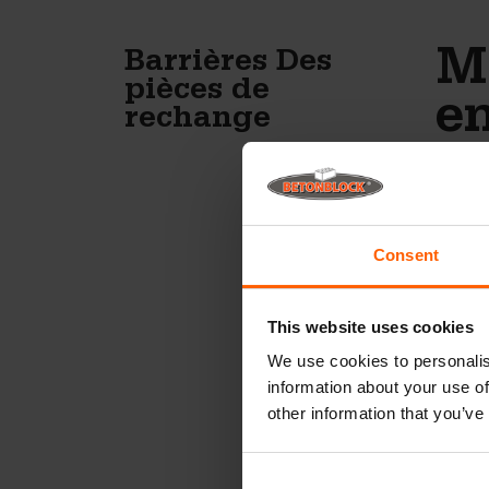
Ma
Barrières Des
pièces de
e
rechange
d
Pour c
pièces
Consent
fonctio
Cale :
This website uses cookies
moule r
Ouvreu
We use cookies to personalis
ait pri
information about your use of
Goupill
other information that you’ve
barriè
proces