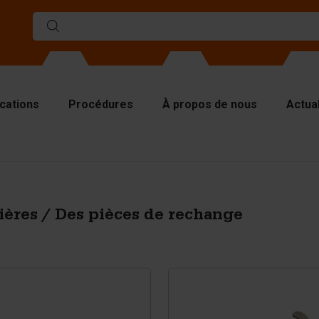
ications
Procédures
À propos de nous
Actual
ules
rs de séparations
aques supérieures
ières / Des pièces de rechange
tériel de levage
tériel de manutention
cessoires
s pièces de rechange