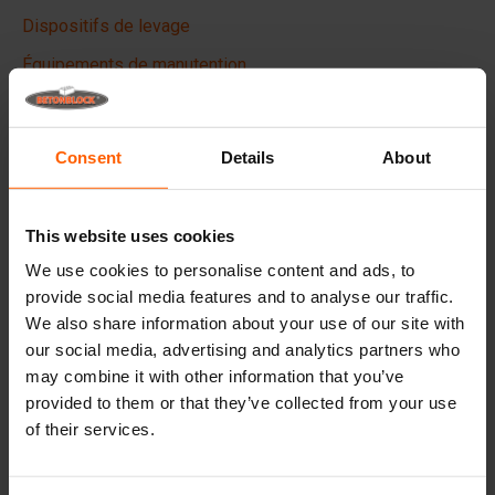
Dispositifs de levage
Équipements de manutention
FAQ
Consent
Details
About
Détails
Le matrice de moules Betonblock, conçu pour rehausser
This website uses cookies
les aspects esthétiques de vos blocs de béton et projets,
We use cookies to personalise content and ads, to
crée une apparence phénoménale et donc une valeur
ajoutée plus élevée à vos blocs.
provide social media features and to analyse our traffic.
We also share information about your use of our site with
Fabriqués en plastique ABS de haute qualité, ces
our social media, advertising and analytics partners who
revêtements peuvent être utilisés plusieurs fois. Placez
may combine it with other information that you’ve
le revêtement dans votre moule en acier Betonblock avant
provided to them or that they’ve collected from your use
de couler et donnez à votre bloc de béton l'aspect
souhaité.
of their services.