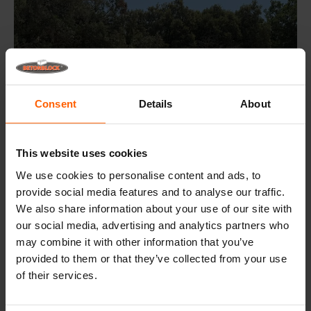
Consent
Details
About
This website uses cookies
We use cookies to personalise content and ads, to
provide social media features and to analyse our traffic.
We also share information about your use of our site with
our social media, advertising and analytics partners who
Cure et stockage
may combine it with other information that you’ve
Après 24 heures, les blocs béton ont suffisamment durci
provided to them or that they’ve collected from your use
pour être démoulés. Les axes et les cales sont retirés, et
of their services.
les parois sont ouvertes. Les blocs sont ensuite laissés
en cure sur site jusqu’à quatre semaines.