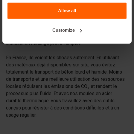
Allow all
Une production de blocs plus durable
grâce aux ressources locales
Mais pourquoi cette carrière a-t-elle commencé à
Customize
mélanger le béton sur place? N’est-il pas plus simple
d’utiliser un mélange prêt à l’emploi?
En France, ils voient les choses autrement. En utilisant
des matériaux déjà disponibles sur site, vous évitez
totalement le transport de béton lourd et humide. Moins
de transports et une meilleure utilisation des ressources
locales réduisent les émissions de CO₂ et rendent le
processus plus fluide. Et avec nos moules en acier
durable thermolaqué, vous travaillez avec des outils
conçus pour résister à des conditions difficiles et à un
usage régulier.