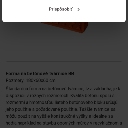
Prispôsobiť
Forma na betónové tvárnice BB
Rozmery: 180x60x60 cm
Štandardná forma na betónové tvárnice, tzv. základňa, je k
dispozícii v rôznych rozmeroch. Kvalita betónu spolu s
rozmermi a hmotnosťou liateho betónového bloku určujú
jeho použitie a požadované použitie. Ťažšie tvárnice sa
môžu použiť na vyššie konštrukčné výšky a ideálne sa
hodia napríklad na stavbu oporných múrov v recyklačnom a