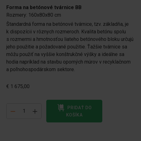
Forma na betónové tvárnice BB
Rozmery: 160x80x80 cm
Štandardná forma na betónové tvárnice, tzv. základňa, je
k dispozícii v rôznych rozmeroch. Kvalita betónu spolu
s rozmermi a hmotnosťou liateho betónového bloku určujú
jeho použitie a požadované použitie. Ťažšie tvárnice sa
môžu použiť na vyššie konštrukčné výšky a ideálne sa
hodia napríklad na stavbu oporných múrov v recyklačnom
a poľnohospodárskom sektore.
€ 1 675,00
PRIDAŤ DO
KOŠÍKA