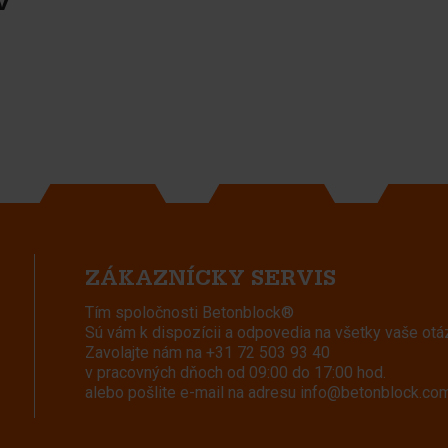
v
ZÁKAZNÍCKY SERVIS
Tím spoločnosti Betonblock®
Sú vám k dispozícii a odpovedia na všetky vaše otá
Zavolajte nám na
+31 72 503 93 40
v pracovných dňoch od 09:00 do 17:00 hod.
alebo pošlite e-mail na adresu
info@betonblock.co