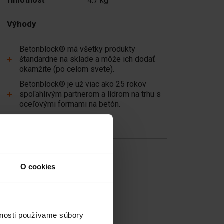
Hmotnosť
4.7 kg
Výhody
Betonblock® má všetky produkty
štandardne na sklade a môže ich dodať
okamžite (po celom svete).
Betonblock® je už viac ako 25 rokov
spoľahlivým partnerom a lídrom na trhu s
oceľovými formami na betón.
Užitočné odkazy
Priečky
Vrchné dosky
O cookies
Betonove tvarnice
Zdvíhacie zariadenia
vnosti používame súbory
Manipulačné zariadenia