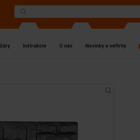
žúry
Inštrukcie
O nás
Novinky a veľtrhy
rmy
liace steny
chné dosky
víhacie materiály
nipulačná technika
íslušenstvo
hradné diely