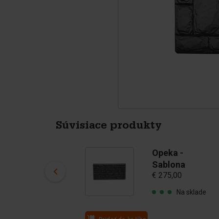
Štvornožce
Pigmenti
Súvisiace produkty
Flagstone -
Opeka -
Sablona
Sablona
€ 275,00
€ 275,00
Na sklade
Na sklade