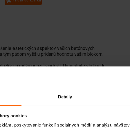
Pridať do košíka
ýšenie estetických aspektov vašich betónových
d a tým pádom vyššiu pridanú hodnotu vašim blokom.
vložky sa môžu použiť viackrát. Umiestnite vložku do
vaním a dodajte svojmu betónovému bloku
Detaily
bory cookies
eklám, poskytovanie funkcií sociálnych médií a analýzu návšte