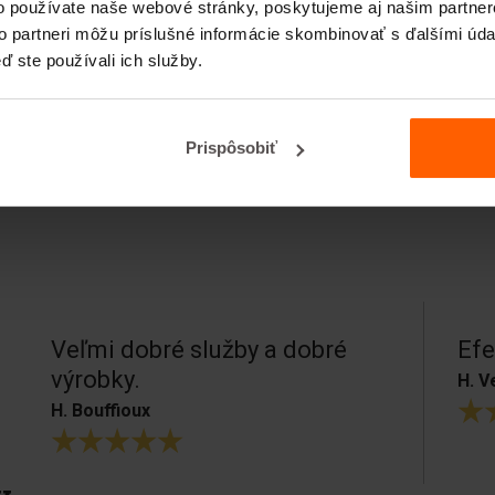
o používate naše webové stránky, poskytujeme aj našim partner
to partneri môžu príslušné informácie skombinovať s ďalšími údaj
ď ste používali ich služby.
Prispôsobiť
Veľmi dobré služby a dobré
Efe
výrobky.
H. V
H. Bouffioux