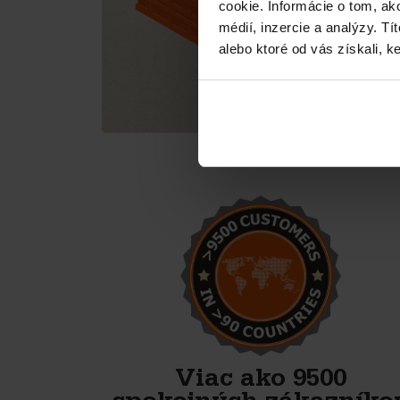
cookie. Informácie o tom, ak
médií, inzercie a analýzy. Tí
alebo ktoré od vás získali, ke
Veľmi spoľahlivý, priateľský
partner. Majú najlepšie formy
na betónové tvárnice.
Bagger- & Fuhrbetrieb Jütte GmbH
Viac ako 9500