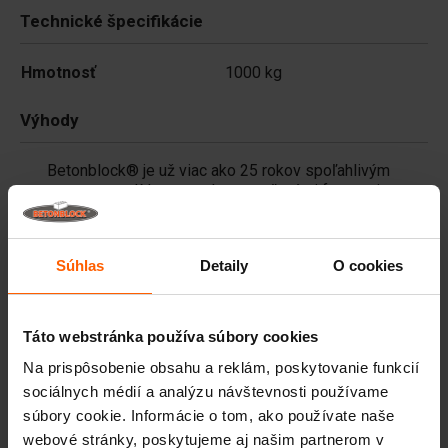
Technické špecifikácie
Hmotnosť
1000 kg
Výhody
Betonblock® je už viac ako 25 rokov spoľahlivým
partnerom a lídrom na trhu s oceľovými formami na
betón.
Užitočné odkazy
Súhlas
Detaily
O cookies
Často kladené otázky
Táto webstránka používa súbory cookies
Na prispôsobenie obsahu a reklám, poskytovanie funkcií
Podrobnosti na
sociálnych médií a analýzu návštevnosti používame
súbory cookie. Informácie o tom, ako používate naše
Premium pigmenti za beton, dolgotrajna barva za
webové stránky, poskytujeme aj našim partnerom v
vsak projekt.