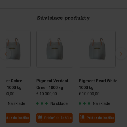
Súvisiace produkty
gment Ochre
Pigment Verdant
Pigment Pearl White
low 1000 kg
Green 1000 kg
1000 kg
0 000,00
€ 10 000,00
€ 10 000,00
Na sklade
Na sklade
Na sklade
Pridať do košíka
Pridať do košíka
Pridať do košíka