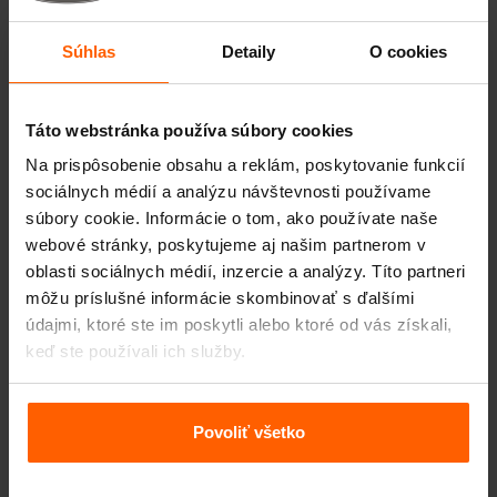
Príslušenstvo
Náhradné diely
Súhlas
Detaily
O cookies
Často kladené otázky
Táto webstránka používa súbory cookies
Z akého materiálu sú formy vyrobené?
Na prispôsobenie obsahu a reklám, poskytovanie funkcií
sociálnych médií a analýzu návštevnosti používame
súbory cookie. Informácie o tom, ako používate naše
Dodávate tovar do celého sveta?
webové stránky, poskytujeme aj našim partnerom v
oblasti sociálnych médií, inzercie a analýzy. Títo partneri
Prenajíma Betonblock® formy?
môžu príslušné informácie skombinovať s ďalšími
údajmi, ktoré ste im poskytli alebo ktoré od vás získali,
Podrobnosti na
keď ste používali ich služby.
Náhradné diely
Ku každej forme dodávame dostatočné množstvo kolíkov.
Povoliť všetko