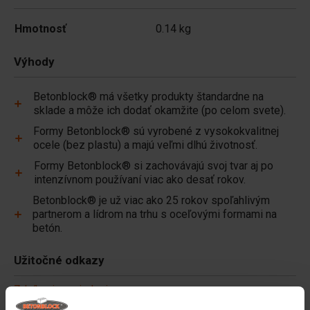
Hmotnosť
0.14 kg
Výhody
Betonblock® má všetky produkty štandardne na
sklade a môže ich dodať okamžite (po celom svete).
Formy Betonblock® sú vyrobené z vysokokvalitnej
ocele (bez plastu) a majú veľmi dlhú životnosť.
Formy Betonblock® si zachovávajú svoj tvar aj po
intenzívnom používaní viac ako desať rokov.
Betonblock® je už viac ako 25 rokov spoľahlivým
partnerom a lídrom na trhu s oceľovými formami na
betón.
Užitočné odkazy
Zdvíhacie zariadenia