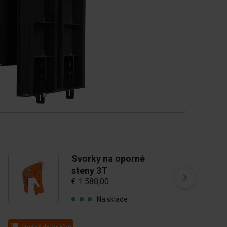
Svorky na oporné
S
steny 3T
s
€ 1 580,00
€ 
Na sklade