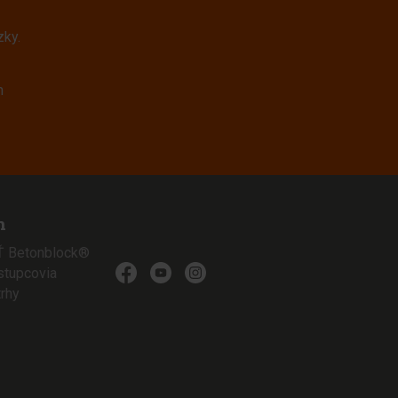
zky.
m
n
 Betonblock®
stupcovia
trhy