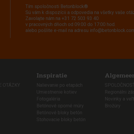
Tím spoločnosti Betonblock®
Sú vám k dispozícii a odpovedia na všetky vaše otá
Zavolajte nám na
+31 72 503 93 40
v pracovných dňoch od 09:00 do 17:00 hod.
alebo pošlite e-mail na adresu
info@betonblock.co
Inspiratie
Algemee
E OTÁZKY
Nalievanie po etapách
SPOLOČNOSŤ
Umiestnenie kotiev
Regionálni zá
Fotogaléria
Novinky a veľ
Betónové oporné múry
Brožúry
Betónové bloky betón
Stohovacie bloky betón