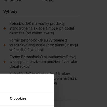
Hmotnosť
170 kg
Výhody
Betonblock® má všetky produkty
štandardne na sklade a môže ich dodať
okamžite (po celom svete).
Formy Betonblock® sú vyrobené z
vysokokvalitnej ocele (bez plastu) a majú
veľmi dlhú životnosť.
Formy Betonblock® si zachovávajú svoj
tvar aj po intenzívnom používaní viac ako
desať rokov.
Betonblock® je už viac ako 25 rokov
spoľahlivým partnerom a lídrom na trhu s
oceľovými formami na betón.
Užitočné odkazy
O cookies
Zdvíhacie zariadenia