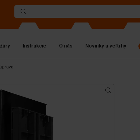
žúry
Inštrukcie
O nás
Novinky a veľtrhy
súprava
rmy
liace steny
chné dosky
víhacie materiály
nipulačná technika
íslušenstvo
hradné diely