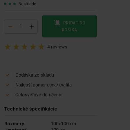
Na sklade
PRIDAŤ DO
KOŠÍKA
4 reviews
Dodávka zo skladu
Najlepší pomer cena/kvalita
vorky na oporné
Celosvetové doručenie
teny 5T
2 980,00
Technické špecifikácie
Na sklade
Rozmery
100x100 cm