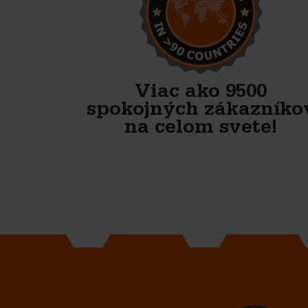
Veľmi spoľahlivý, priateľský
partner. Majú najlepšie formy
na betónové tvárnice.
Bagger- & Fuhrbetrieb Jütte GmbH
Viac ako 9500
spokojných zákazníko
na celom svete!