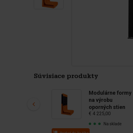
Štvornožce
Pigmenti
Súvisiace produkty
Modulárne formy
Modulárne formy
na výrobu
na výrobu
oporných stien
oporných stien
€ 2 875,00
€ 4 225,00
Na sklade
Na sklade