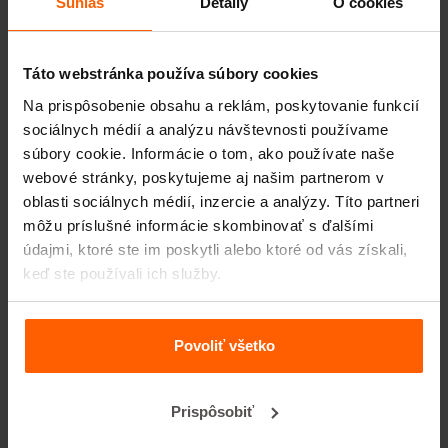
Súhlas
Detaily
O cookies
partnerom a lídrom na trhu s oceľovými formami na
betón.
Táto webstránka používa súbory cookies
Užitočné odkazy
Na prispôsobenie obsahu a reklám, poskytovanie funkcií
Priečky
sociálnych médií a analýzu návštevnosti používame
súbory cookie. Informácie o tom, ako používate naše
Vrchné dosky
webové stránky, poskytujeme aj našim partnerom v
Zdvíhacie zariadenia
oblasti sociálnych médií, inzercie a analýzy. Títo partneri
môžu príslušné informácie skombinovať s ďalšími
Manipulačné zariadenia
údajmi, ktoré ste im poskytli alebo ktoré od vás získali,
Príslušenstvo
keď ste používali ich služby.
Náhradné diely
Povoliť všetko
Často kladené otázky
Z akého materiálu sú formy vyrobené?
Prispôsobiť