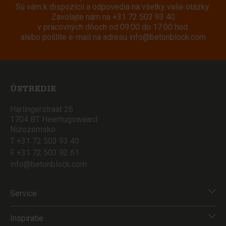
Sú vám k dispozícii a odpovedia na všetky vaše otázky.
Zavolajte nám na
+31 72 503 93 40
v pracovných dňoch od 09:00 do 17:00 hod.
alebo pošlite e-mail na adresu
info@betonblock.com
ÚSTREDIE
Harlingerstraat 26
1704 BT Heerhugowaard
Nizozemsko
T +31 72 503 93 40
F +31 72 503 92 61
info@betonblock.com
Service
Inspiratie