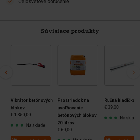
Celosvetové doručenie
Súvisiace produkty
Vibrátor betónových
Prostriedok na
Ručná hladička
€ 39,00
e
blokov
uvoľňovanie
€ 1 350,00
betónových blokov
Na sklade
20 litrov
Na sklade
€ 60,00