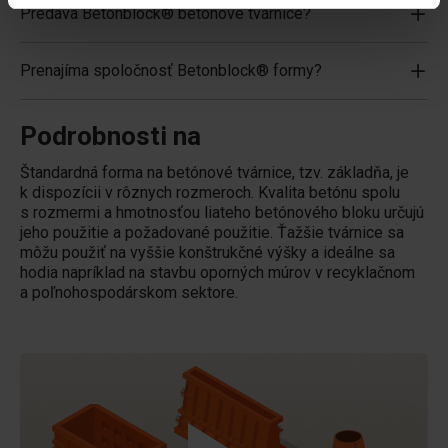
Predáva Betonblock® betónové tvárnice?
Prenajíma spoločnosť Betonblock® formy?
Podrobnosti na
Štandardná forma na betónové tvárnice, tzv. základňa, je
k dispozícii v rôznych rozmeroch. Kvalita betónu spolu
s rozmermi a hmotnosťou liateho betónového bloku určujú
jeho použitie a požadované použitie. Ťažšie tvárnice sa
môžu použiť na vyššie konštrukčné výšky a ideálne sa
hodia napríklad na stavbu oporných múrov v recyklačnom
a poľnohospodárskom sektore.