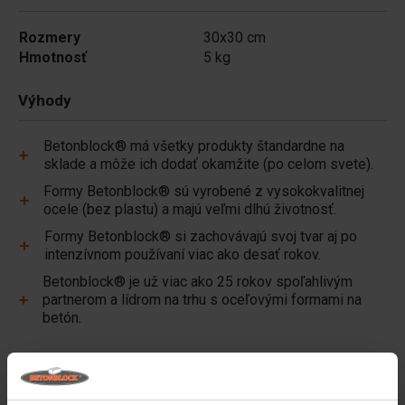
Rozmery
30x30 cm
Hmotnosť
5 kg
Výhody
Betonblock® má všetky produkty štandardne na
sklade a môže ich dodať okamžite (po celom svete).
Formy Betonblock® sú vyrobené z vysokokvalitnej
ocele (bez plastu) a majú veľmi dlhú životnosť.
Formy Betonblock® si zachovávajú svoj tvar aj po
intenzívnom používaní viac ako desať rokov.
Betonblock® je už viac ako 25 rokov spoľahlivým
partnerom a lídrom na trhu s oceľovými formami na
betón.
Užitočné odkazy
Priečky