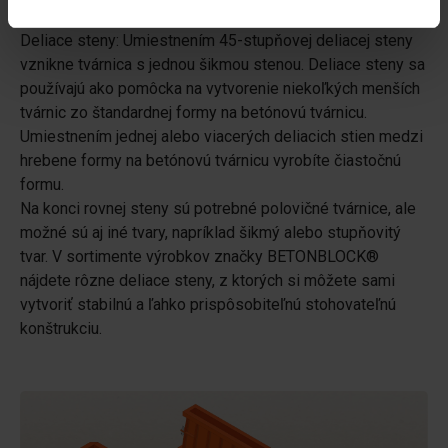
Podrobnosti na
Deliace steny: Umiestnením 45-stupňovej deliacej steny
vznikne tvárnica s jednou šikmou stenou. Deliace steny sa
používajú ako pomôcka na vytvorenie niekoľkých menších
tvárnic zo štandardnej formy na betónovú tvárnicu.
Umiestnením jednej alebo viacerých deliacich stien medzi
hrebene formy na betónovú tvárnicu vyrobíte čiastočnú
formu.
Na konci rovnej steny sú potrebné polovičné tvárnice, ale
možné sú aj iné tvary, napríklad šikmý alebo stupňovitý
tvar. V sortimente výrobkov značky BETONBLOCK®
nájdete rôzne deliace steny, z ktorých si môžete sami
vytvoriť stabilnú a ľahko prispôsobiteľnú stohovateľnú
konštrukciu.