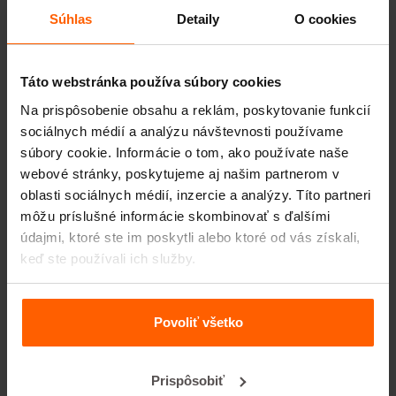
Súhlas
Detaily
O cookies
Vrchné dosky
Zdvíhacie zariadenia
Táto webstránka používa súbory cookies
Manipulačné zariadenia
Na prispôsobenie obsahu a reklám, poskytovanie funkcií
Príslušenstvo
sociálnych médií a analýzu návštevnosti používame
Náhradné diely
súbory cookie. Informácie o tom, ako používate naše
webové stránky, poskytujeme aj našim partnerom v
Často kladené otázky
oblasti sociálnych médií, inzercie a analýzy. Títo partneri
môžu príslušné informácie skombinovať s ďalšími
údajmi, ktoré ste im poskytli alebo ktoré od vás získali,
Z akého materiálu sú formy vyrobené?
keď ste používali ich služby.
Predáva Betonblock® betónové tvárnice?
Povoliť všetko
Prenajíma spoločnosť Betonblock® formy?
Prispôsobiť