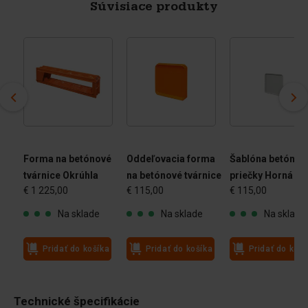
Súvisiace produkty
vé
Forma na betónové
Oddeľovacia forma
Šablóna betónov
tvárnice Okrúhla
na betónové tvárnice
priečky Horná pl
€ 1 225,00
€ 115,00
€ 115,00
Na sklade
Na sklade
Na sklade
ka
Pridať do košíka
Pridať do košíka
Pridať do koší
Technické špecifikácie