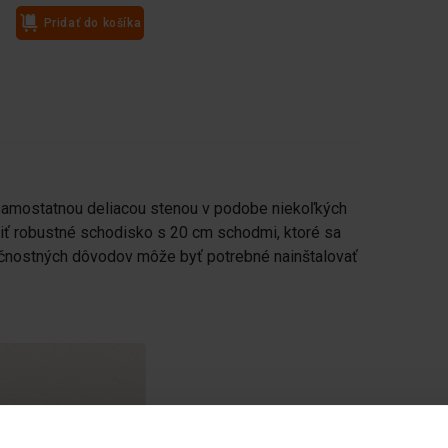
Pridať do košíka
Pridať do košíka
samostatnou deliacou stenou v podobe niekoľkých
iť robustné schodisko s 20 cm schodmi, ktoré sa
ečnostných dôvodov môže byť potrebné nainštalovať