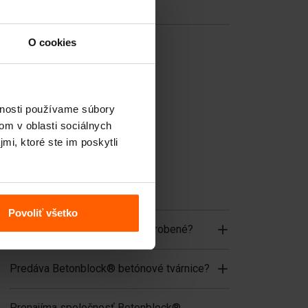
Užitočné odkazy
Priečky
O cookies
Vrchné dosky
Zdvíhacie zariadenia
vnosti používame súbory
Manipulačné zariadenia
om v oblasti sociálnych
Príslušenstvo
mi, ktoré ste im poskytli
Náhradné diely
Často kladené otázky
Povoliť všetko
Z akého materiálu sú formy vyrobené?
Predáva Betonblock® betónové tvárnice?
Prenajíma spoločnosť Betonblock®