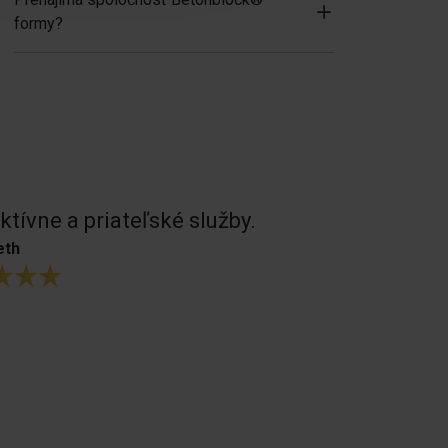
formy?
ktívne a priateľské služby.
Formy vynik
oveľa lepšie
eth
sme mali p
B. Oosterhoud