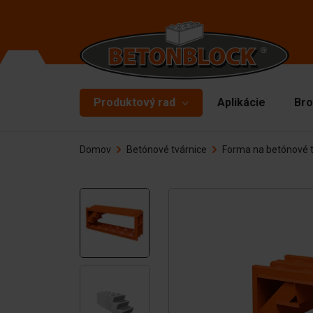
Produktový rad
Aplikácie
Bro
Domov
Betónové tvárnice
Forma na betónové 
Betónové tvárnice
Fo
De
Osnovni paketi
Vr
Šablóny
Zd
Bariéry
Ma
Betónové dosky
Pr
Oporné múry
Ná