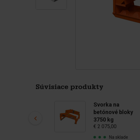
Štvornožce
Pigmenti
Súvisiace produkty
Forma na
Svorka na
betónové tvárnice
betónové bloky
Štíhla-45
3750 kg
€ 1 600,00
€ 2 075,00
Na sklade
Na sklade