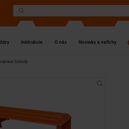
žúry
Inštrukcie
O nás
Novinky a veľtrhy
tvárnice Schody
rmy
liace steny
chné dosky
víhacie materiály
nipulačná technika
íslušenstvo
hradné diely