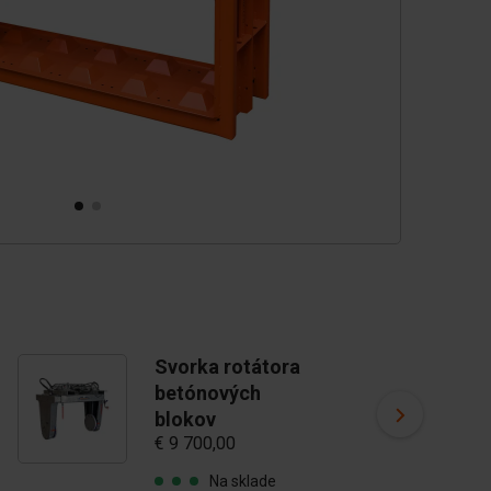
Svorka rotátora
V
betónových
b
blokov
b
€ 9 700,00
€ 
Na sklade