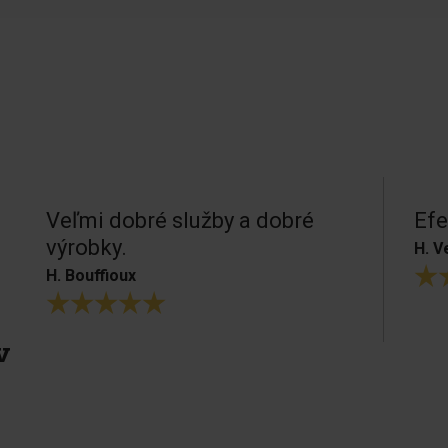
Veľmi dobré služby a dobré
Efe
výrobky.
H. V
H. Bouffioux
v