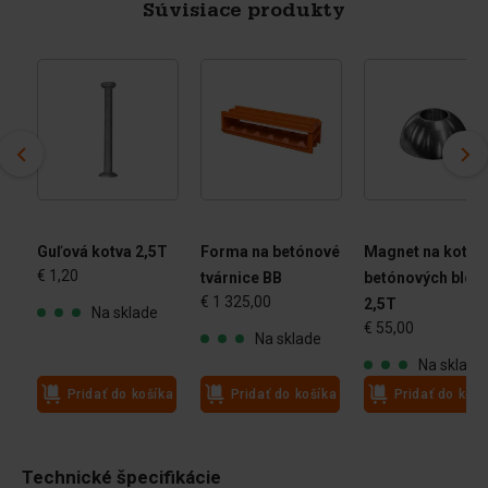
Súvisiace produkty
vé
Guľová kotva 2,5T
Forma na betónové
Magnet na kotve
€ 1,20
tvárnice BB
betónových blok
€ 1 325,00
2,5T
Na sklade
€ 55,00
Na sklade
Na sklade
ka
Pridať do košíka
Pridať do košíka
Pridať do koší
Technické špecifikácie