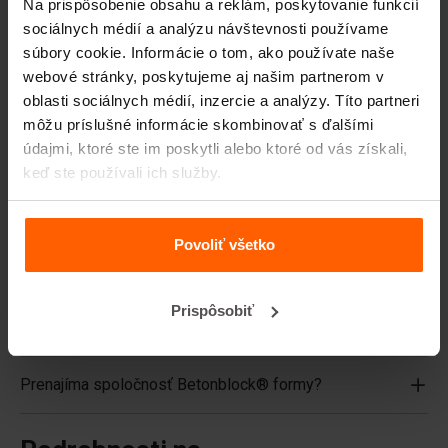
Na prispôsobenie obsahu a reklám, poskytovanie funkcií
Vrchné dosky
sociálnych médií a analýzu návštevnosti používame
súbory cookie. Informácie o tom, ako používate naše
Zdvíhacie zariadenia
webové stránky, poskytujeme aj našim partnerom v
Manipulačné zariadenia
oblasti sociálnych médií, inzercie a analýzy. Títo partneri
môžu príslušné informácie skombinovať s ďalšími
Príslušenstvo
údajmi, ktoré ste im poskytli alebo ktoré od vás získali,
Náhradné diely
keď ste používali ich služby.
Často kladené otázky
Povoliť všetko
Z akého materiálu sú formy vyrobené?
Prispôsobiť
Predáva Betonblock® betónové tvárnice?
Prenajíma spoločnosť Betonblock® formy?