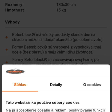
Rozmery
180x30 cm
Hmotnosť
15 kg
Výhody
Betonblock® má všetky produkty štandardne na
sklade a môže ich dodať okamžite (po celom svete).
Formy Betonblock® sú vyrobené z vysokokvalitnej
ocele (bez plastu) a majú veľmi dlhú životnosť.
Formy Betonblock® si zachovávajú svoj tvar aj po
intenzívnom používaní viac ako desať rokov.
Betonblock® je už viac ako 25 rokov spoľahlivým
partnerom a lídrom na trhu s oceľovými formami na
betón.
Súhlas
Detaily
O cookies
Užitočné odkazy
Táto webstránka používa súbory cookies
Priečky
Na prispôsobenie obsahu a reklám, poskytovanie funkcií