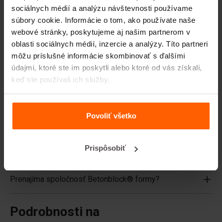
Vrchné dosky
sociálnych médií a analýzu návštevnosti používame
Zdvíhacie zariadenia
súbory cookie. Informácie o tom, ako používate naše
webové stránky, poskytujeme aj našim partnerom v
Manipulačné zariadenia
oblasti sociálnych médií, inzercie a analýzy. Títo partneri
Príslušenstvo
môžu príslušné informácie skombinovať s ďalšími
údajmi, ktoré ste im poskytli alebo ktoré od vás získali,
Náhradné diely
keď ste používali ich služby.
Často kladené otázky
Povoliť všetko
Z akého materiálu sú formy vyrobené?
Prispôsobiť
Predáva Betonblock® betónové tvárnice?
Prenajíma spoločnosť Betonblock® formy?
Podrobnosti na