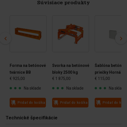
Súvisiace produkty
vé
Forma na betónové
Svorka na betónové
Šablóna betónov
tvárnice BB
bloky 2500 kg
priečky Horná pl
€ 925,00
€ 1 875,00
€ 115,00
Na sklade
Na sklade
Na sklade
ka
Pridať do košíka
Pridať do košíka
Pridať do koší
Technické špecifikácie