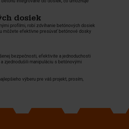
ia betónu integrované do dosiek, čo umožňuje
ých dosiek
nými profilmi, robí zdvíhanie betónových dosiek
lu môžete efektívne presúvať betónové dosky
nej bezpečnosti, efektivite a jednoduchosti
y a zjednodušili manipuláciu s betónovými
ajlepšieho výberu pre váš projekt, prosím,