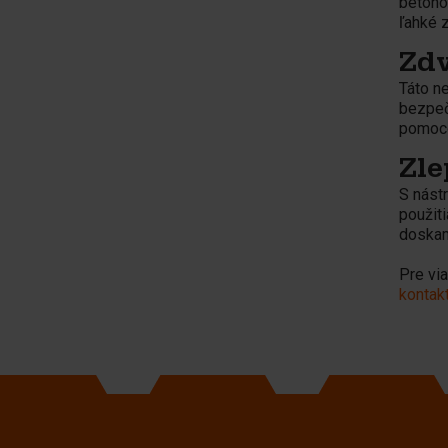
betóno
ľahké 
Zdv
Táto n
bezpeč
pomoco
Zle
S nást
použit
doskam
Pre via
kontakt