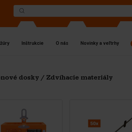
žúry
Inštrukcie
O nás
Novinky a veľtrhy
rmy
liace steny
nové dosky / Zdvíhacie materiály
chné dosky
víhacie materiály
nipulačná technika
íslušenstvo
hradné diely