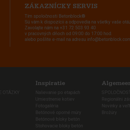
ZÁKAZNÍCKY SERVIS
Tím spoločnosti Betonblock®
Sú vám k dispozícii a odpovedia na všetky vaše otá
Zavolajte nám na
+31 72 503 93 40
v pracovných dňoch od 09:00 do 17:00 hod.
alebo pošlite e-mail na adresu
info@betonblock.co
Inspiratie
Algemee
E OTÁZKY
Nalievanie po etapách
SPOLOČNOSŤ
Umiestnenie kotiev
Regionálni zá
Fotogaléria
Novinky a veľ
Betónové oporné múry
Brožúry
Betónové bloky betón
Stohovacie bloky betón