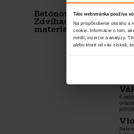
Z
Betónové dosky
Táto webstránka používa sú
Zdvíhacie
Na prispôsobenie obsahu a r
d
materiály
cookie. Informácie o tom, ak
médií, inzercie a analýzy. Tí
n
alebo ktoré od vás získali, ke
Presun
efekti
Naše p
tvar.
Vá
S naš
ovláda
jednod
Vlo
Naše v