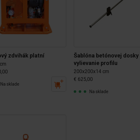
vý zdvihák platní
Šablóna betónovej dosky 
vylievanie profilu
 cm
200x200x14 cm
0,00
€ 625,00
Na sklade
Na sklade