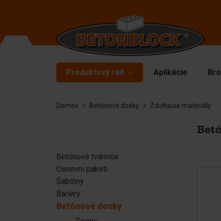
Produktový rad
Aplikácie
Bro
Domov
Betónové dosky
Zdvíhacie materiály
Betónové tvárnice
Fo
De
Osnovni paketi
Betó
Vr
Šablóny
Betónové tvárnice
Zd
Osnovni paketi
Bariéry
Ma
Šablóny
Betónové dosky
Bariéry
Pr
Betónové dosky
Oporné múry
Ná