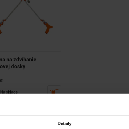
na na zdvíhanie 
ovej dosky
00
Na sklade
Detaily