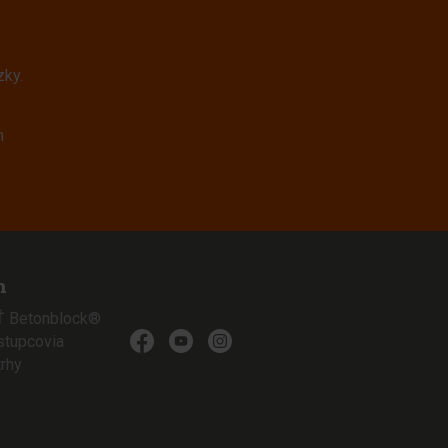
zky.
m
n
 Betonblock®
stupcovia
trhy