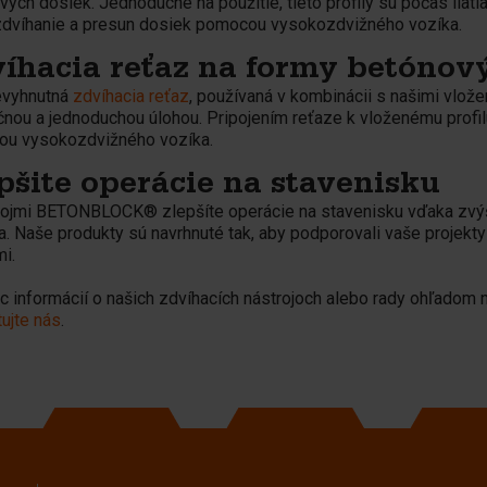
vých dosiek. Jednoduché na použitie, tieto profily sú počas liat
zdvíhanie a presun dosiek pomocou vysokozdvižného vozíka.
íhacia reťaz na formy betónov
evyhnutná
zdvíhacia reťaz
, používaná v kombinácii s našimi vlože
nou a jednoduchou úlohou. Pripojením reťaze k vloženému profi
u vysokozdvižného vozíka.
pšite operácie na stavenisku
rojmi BETONBLOCK® zlepšíte operácie na stavenisku vďaka zvýše
ia. Naše produkty sú navrhnuté tak, aby podporovali vaše projekt
i.
c informácií o našich zdvíhacích nástrojoch alebo rady ohľadom n
ujte nás
.