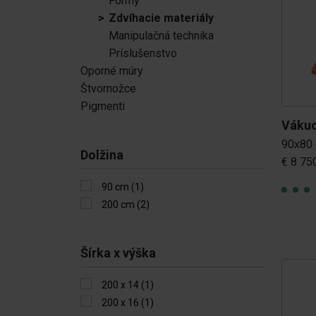
Formy
Štvornožce
Zdvíhacie materiály
Manipulačná technika
Pigmenti
Príslušenstvo
Oporné múry
Štvornožce
Pigmenti
Vákuo
90x80
Dolžina
€ 8 75
90 cm (1)
200 cm (2)
Šírka x výška
200 x 14 (1)
200 x 16 (1)