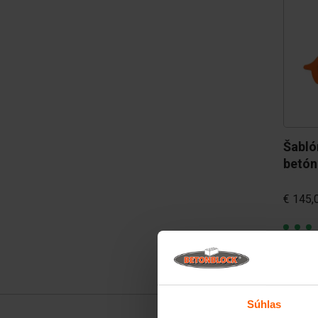
Šabló
betón
€ 145,
Súhlas