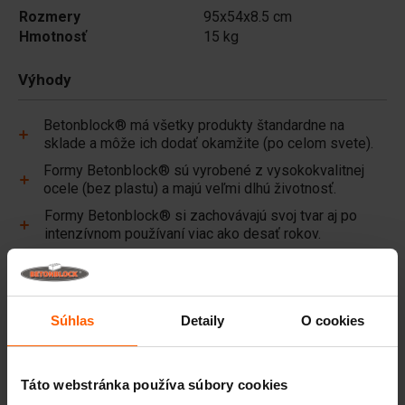
Rozmery
95x54x8.5 cm
Hmotnosť
15 kg
Výhody
Betonblock® má všetky produkty štandardne na
sklade a môže ich dodať okamžite (po celom svete).
Formy Betonblock® sú vyrobené z vysokokvalitnej
ocele (bez plastu) a majú veľmi dlhú životnosť.
Formy Betonblock® si zachovávajú svoj tvar aj po
intenzívnom používaní viac ako desať rokov.
Betonblock® je už viac ako 25 rokov spoľahlivým
partnerom a lídrom na trhu s oceľovými formami na
betón.
Súhlas
Detaily
O cookies
Užitočné odkazy
Priečky
Táto webstránka používa súbory cookies