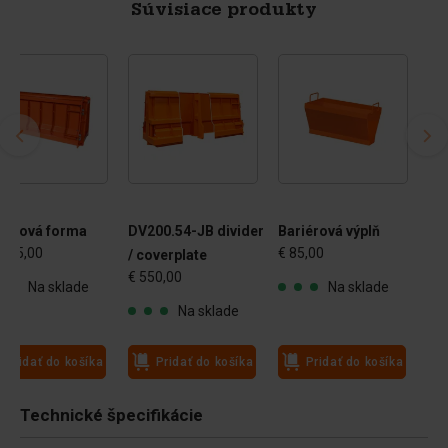
Súvisiace produkty
iérová forma
DV200.54-JB divider
Bariérová výplň
 025,00
€ 85,00
/ coverplate
€ 550,00
Na sklade
Na sklade
Na sklade
Pridať do košíka
Pridať do košíka
Pridať do košíka
Technické špecifikácie