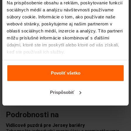
Zdvíhacie zariadenia
Na prispôsobenie obsahu a reklám, poskytovanie funkcií
sociálnych médií a analýzu návštevnosti používame
Manipulačné zariadenia
súbory cookie. Informácie o tom, ako používate naše
Príslušenstvo
webové stránky, poskytujeme aj našim partnerom v
oblasti sociálnych médií, inzercie a analýzy. Títo partneri
Náhradné diely
môžu príslušné informácie skombinovať s ďalšími
údajmi, ktoré ste im poskytli alebo ktoré od vás získali,
Často kladené otázky
keď ste používali ich služby.
Z akého materiálu sú vyrobené betónové formy?
Povoliť všetko
Doručujete do celého sveta?
Prispôsobiť
Prenajíma spoločnosť Betonblock® formy?
Podrobnosti na
Vidlicové puzdrá pre Jersey bariéry