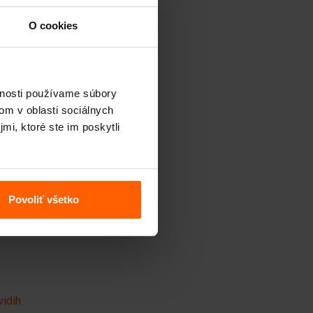
in, Siem Dekker
O cookies
vidih
vnosti používame súbory
om v oblasti sociálnych
mi, ktoré ste im poskytli
Povoliť všetko
vidih