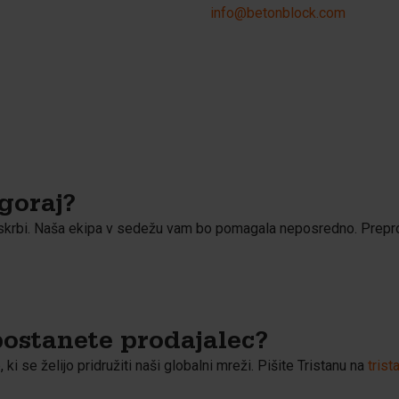
info@betonblock.com
goraj?
skrbi. Naša ekipa v sedežu vam bo pomagala neposredno. Prepros
postanete prodajalec?
ki se želijo pridružiti naši globalni mreži. Pišite Tristanu na
tris