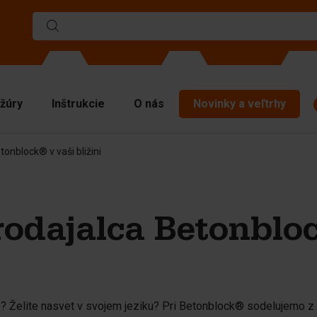
žúry
Inštrukcie
O nás
Novinky a veľtrhy
tonblock® v vaši bližini
rmy
liace steny
chné dosky
prodajalca Betonblo
víhacie materiály
nipulačná technika
íslušenstvo
hradné diely
o? Želite nasvet v svojem jeziku? Pri Betonblock® sodelujemo z 