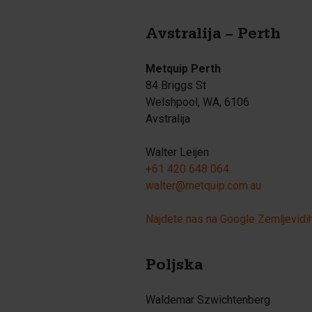
Avstralija – Perth
Metquip Perth
84 Briggs St
Welshpool, WA, 6106
Avstralija
Walter Leijen
+61 420 648 064
walter@metquip.com.au
Najdete nas na Google Zemljevidi
Poljska
Waldemar Szwichtenberg