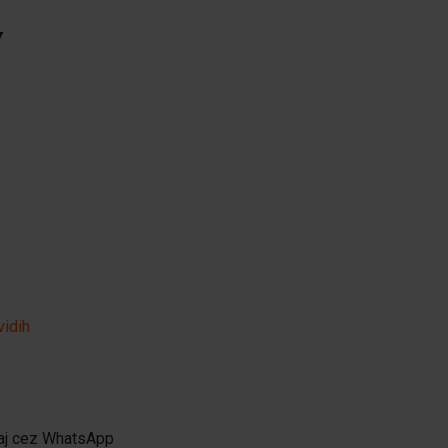
y
vidih
aj cez WhatsApp