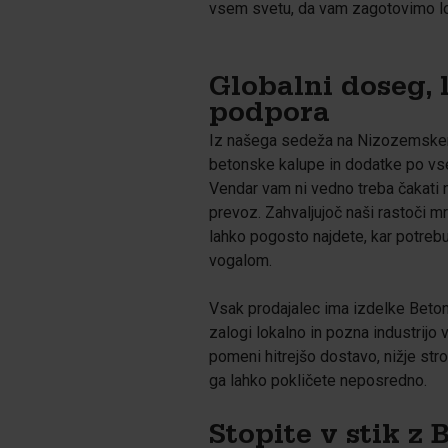
vsem svetu, da vam zagotovimo lok
Štvornožce
Pigmenti
Globalni doseg, 
podpora
Iz našega sedeža na Nizozemske
betonske kalupe in dodatke po vs
Vendar vam ni vedno treba čakati
prevoz. Zahvaljujoč naši rastoči m
lahko pogosto najdete, kar potrebu
vogalom.
Vsak prodajalec ima izdelke Beto
zalogi lokalno in pozna industrijo v 
pomeni hitrejšo dostavo, nižje stro
ga lahko pokličete neposredno.
Stopite v stik z