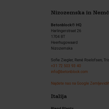
Nizozemska in Nemč
Betonblock® HQ
Harlingerstraat 26
1704 BT
Heerhugowaard
Nizozemska
Sofie Ziegler, René Roelofsen, Tri
+31 72 503 93 40
info@betonblock.com
Najdete nas na Google Zemljevidi
Italija
Blend Plants