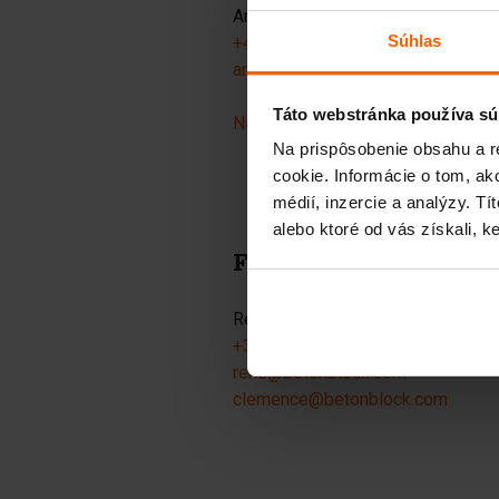
Andreas Thorelund
Súhlas
+46 736 25 99 17
andreas@betonblock.com
Táto webstránka používa sú
Najdete nas na Google Zemljevidi
Na prispôsobenie obsahu a r
cookie. Informácie o tom, ak
médií, inzercie a analýzy. Tí
alebo ktoré od vás získali, ke
Francija
René Roelofsen in Clémence Leg
+33 6 19 02 33 87
rene@betonblock.com
clemence@betonblock.com