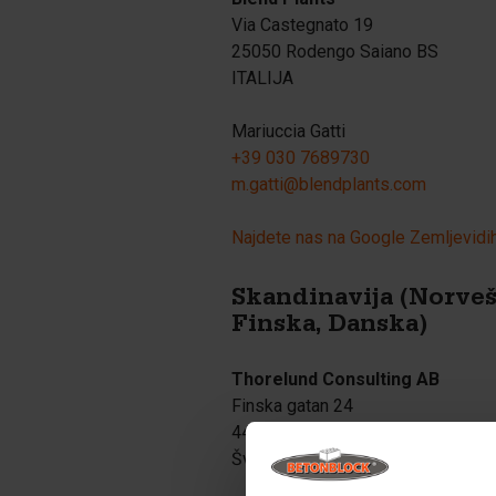
Via Castegnato 19
25050 Rodengo Saiano BS
ITALIJA
Mariuccia Gatti
+39 030 7689730
m.gatti@blendplants.com
Najdete nas na Google Zemljevidi
Skandinavija (Norveš
Finska, Danska)
Thorelund Consulting AB
Finska gatan 24
441 56 Alingsås
Švedska