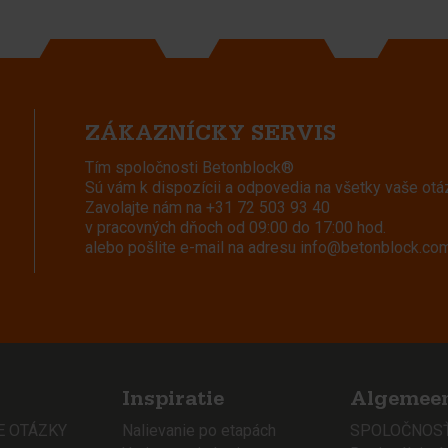
ZÁKAZNÍCKY SERVIS
Tím spoločnosti Betonblock®
Sú vám k dispozícii a odpovedia na všetky vaše otá
Zavolajte nám na
+31 72 503 93 40
v pracovných dňoch od 09:00 do 17:00 hod.
alebo pošlite e-mail na adresu
info@betonblock.co
Inspiratie
Algemee
E OTÁZKY
Nalievanie po etapách
SPOLOČNOSŤ