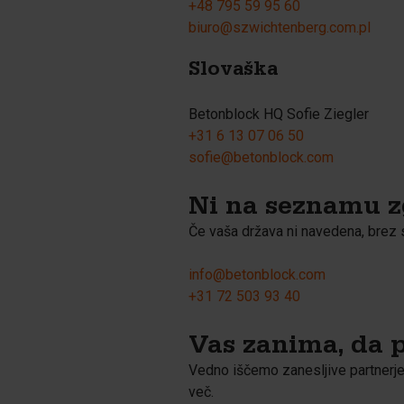
+48 795 59 95 60
biuro@szwichtenberg.com.pl
Slovaška
Betonblock HQ Sofie Ziegler
+31 6 13 07 06 50
sofie@betonblock.com
Ni na seznamu z
Če vaša država ni navedena, brez 
info@betonblock.com
+31 72 503 93 40
Vas zanima, da 
Vedno iščemo zanesljive partnerje, 
več.