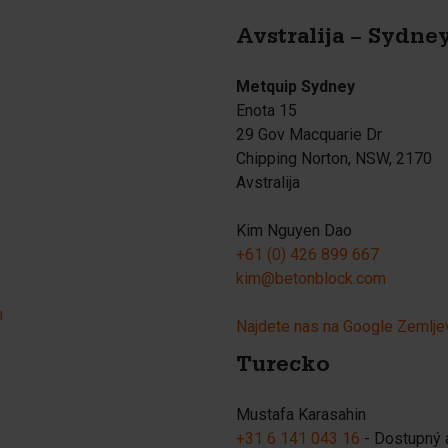
Avstralija – Sydne
Metquip Sydney
Enota 15
29 Gov Macquarie Dr
Chipping Norton, NSW, 2170
Avstralija
Kim Nguyen Dao
+61 (0) 426 899 667
kim@betonblock.com
h
Najdete nas na Google Zemlje
Turecko
Mustafa Karasahin
+31 6 141 043 16
- Dostupný 