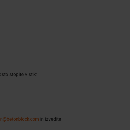
to stopite v stik:
tan@betonblock.com
in izvedite