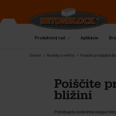
Produktový rad
Aplikácie
Bro
Domov
Novinky a veľtrhy
Poiščite prodajalca Be
Betónové tvárnice
Fo
De
Osnovni paketi
Vr
Šablóny
Poiščite 
Zd
Bariéry
bližini
Ma
Betónové dosky
Pr
Oporné múry
Ná
Potrebujete konkretne kalupe hitr