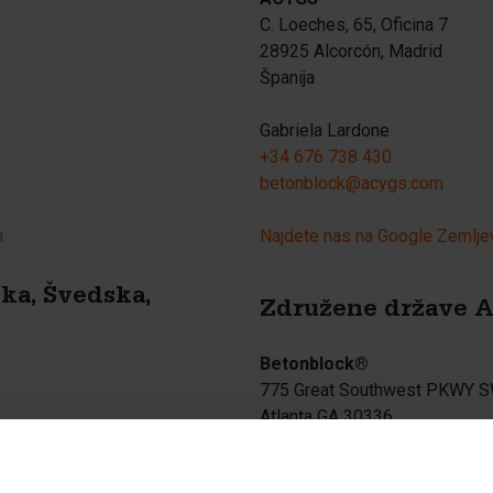
C. Loeches, 65, Oficina 7
28925 Alcorcón, Madrid
Španija
Gabriela Lardone
+34 676 738 430
betonblock@acygs.com
h
Najdete nas na Google Zemlje
ka, Švedska,
Združene države 
Betonblock®
775 Great Southwest PKWY 
Atlanta GA 30336
Združene države Amerike