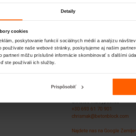
Romain Gesnouin, Alex Gandel
+1 (786) 717-8096
Detaily
sales@betonblockusa.com
Najdete nas na Google Zemlje
bory cookies
h
eklám, poskytovanie funkcií sociálnych médií a analýzu návšte
o používate naše webové stránky, poskytujeme aj našim partner
Grčija in Ciper
to partneri môžu príslušné informácie skombinovať s ďalšími údaj
ď ste používali ich služby.
Betonblock® Greece
Salakou 5
30131 Agrinio
Prispôsobiť
ay
Grčija
Christos Makrypoulias
+30 693 61 70 901
chrismak@betonblock.com
Najdete nas na Google Zemlje