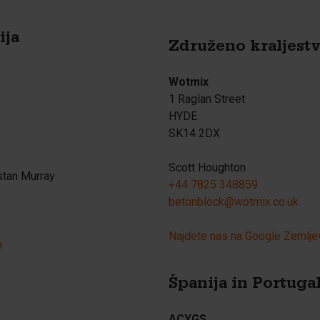
ija
Združeno kraljest
Wotmix
1 Raglan Street
HYDE
SK14 2DX
Scott Houghton
stan Murray
+44 7825 348859
betonblock@wotmix.co.uk
Najdete nas na Google Zemlje
h
Španija in Portuga
ACYGS