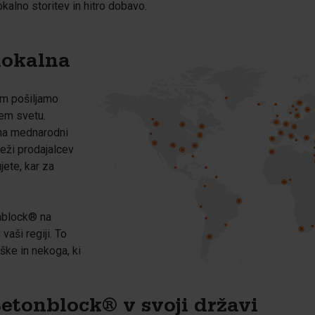
alno storitev in hitro dobavo.
lokalna
m pošiljamo
em svetu.
 na mednarodni
reži prodajalcev
jete, kar za
nblock® na
vaši regiji. To
ške in nekoga, ki
 Betonblock® v svoji državi