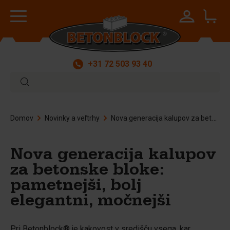
+31 72 503 93 40
Domov
Novinky a veľtrhy
Nova generacija kalupov za betonske bloke: pametnejši, bolj elegantni, močnejši
Nova generacija kalupov
za betonske bloke:
pametnejši, bolj
elegantni, močnejši
Pri Betonblock® je kakovost v središču vsega, kar