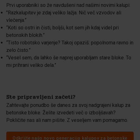
Prvi uporabniki so že navdušeni nad našimi novimi kalupi:
"Razkalupitev je zdaj veliko lažja. Nič več vzvodov ali
vlečenja.”
“Koti so ostri in čisti, boljši, kot sem jih kdaj videl pri
betonskih blokih.”
“Tisto robotsko varjenje? Takoj opaziš: popolnoma ravno in
zelo čisto.”
“Vesel sem, da lahko še naprej uporabljam stare bloke. To
mi prihrani veliko dela.”
Ste pripravljeni začeti?
Zahtevajte ponudbo še danes za svoj nadgrajeni kalup za
betonske bloke. Želite izvedeti več o izboljšavah?
Pokličite nas ali nam pišite. Z veseljem vam pomagamo.
Odkrijte našo novo generacijo kalupov za betonske