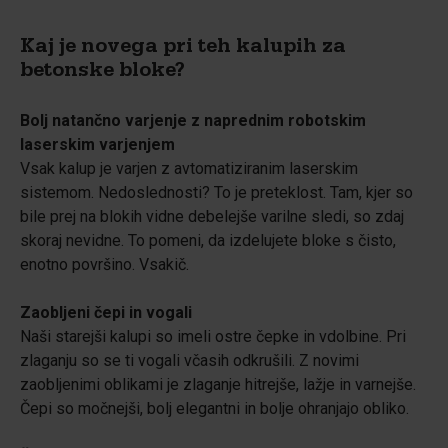
Kaj je novega pri teh kalupih za
betonske bloke?
Bolj natančno varjenje z naprednim robotskim
laserskim varjenjem
Vsak kalup je varjen z avtomatiziranim laserskim
sistemom. Nedoslednosti? To je preteklost. Tam, kjer so
bile prej na blokih vidne debelejše varilne sledi, so zdaj
skoraj nevidne. To pomeni, da izdelujete bloke s čisto,
enotno površino. Vsakič.
Zaobljeni čepi in vogali
Naši starejši kalupi so imeli ostre čepke in vdolbine. Pri
zlaganju so se ti vogali včasih odkrušili. Z novimi
zaobljenimi oblikami je zlaganje hitrejše, lažje in varnejše.
Čepi so močnejši, bolj elegantni in bolje ohranjajo obliko.