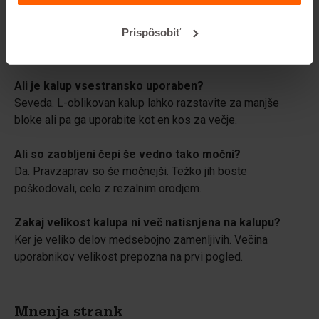
Kaj pa, če že imam zalogo starejših kalupov?
Prispôsobiť
Lahko jih še naprej uporabljate. Končni izdelki ostanejo
popolnoma zamenljivi.
Ali je kalup vsestransko uporaben?
Seveda. L-oblikovan kalup lahko razstavite za manjše
bloke ali pa ga uporabite kot en kos za večje.
Ali so zaobljeni čepi še vedno tako močni?
Da. Pravzaprav so še močnejši. Težko jih boste
poškodovali, celo z rezalnim orodjem.
Zakaj velikost kalupa ni več natisnjena na kalupu?
Ker je veliko delov medsebojno zamenljivih. Večina
uporabnikov velikost prepozna na prvi pogled.
Mnenja strank