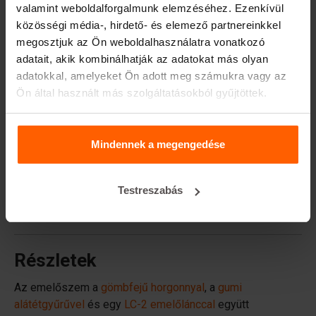
valamint weboldalforgalmunk elemzéséhez. Ezenkívül
Kezelőberendezések
közösségi média-, hirdető- és elemező partnereinkkel
Tartozékok
megosztjuk az Ön weboldalhasználatra vonatkozó
adatait, akik kombinálhatják az adatokat más olyan
Pótalkatrészek
adatokkal, amelyeket Ön adott meg számukra vagy az
Ön által használt más szolgáltatásokból gyűjtöttek.
Gyakran ismételt kérdések
Milyen anyagból készülnek a formák?
Mindennek a megengedése
A Betonblock® árul betontömböket?
Testreszabás
A Betonblock® bérbe adja a penészeket?
Részletek
Az emelőszem a
gömbfejű horgonnyal
, a
gumi
alátétgyűrűvel
és egy
LC-2 emelőlánccal
együtt