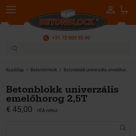
+31 72 503 93 40
Kezdőlap
Betontömbök
Betonblokk univerzális emelőhorog 2,5T
Betonblokk univerzális
emelőhorog 2,5T
€ 45,00
HÉA nélkül