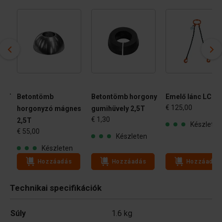
2,5T
Betontömb
Betontömb horgony
Emelő lánc LC2
€ 125,00
horgonyzó mágnes
gumihüvely 2,5T
€ 1,30
2,5T
Készleten
€ 55,00
Készleten
Készleten
Hozzáadás
Hozzáadás
Hozzáadás
Technikai specifikációk
Súly
1.6 kg