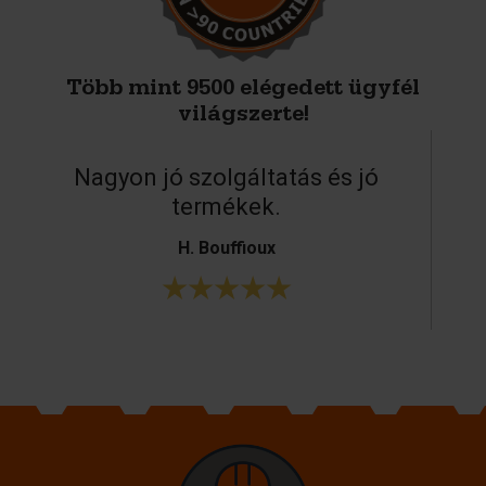
Több mint 9500 elégedett ügyfél
világszerte!
Nagyon jó szolgáltatás és jó
H
termékek.
H. Bouffioux