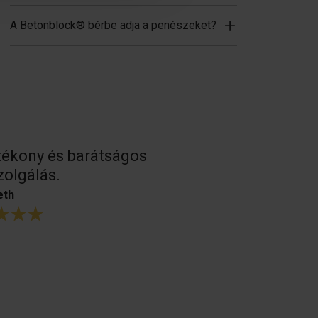
A Betonblock® bérbe adja a penészeket?
ékony és barátságos
Nagyszerű
zolgálás.
betonformá
mint a korá
eth
B. Oosterhoud