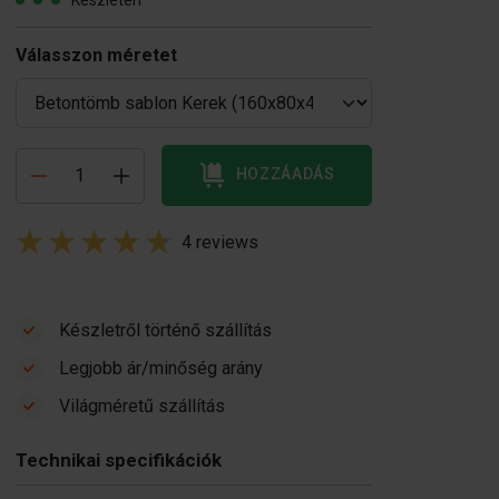
Készleten
Válasszon méretet
HOZZÁADÁS
4 reviews
Készletről történő szállítás
Legjobb ár/minőség arány
Betontömb
Betontömb
Világméretű szállítás
ibrátor
billenőkocsi
 1 350,00
€ 5 200,00
Technikai specifikációk
Készleten
Készleten