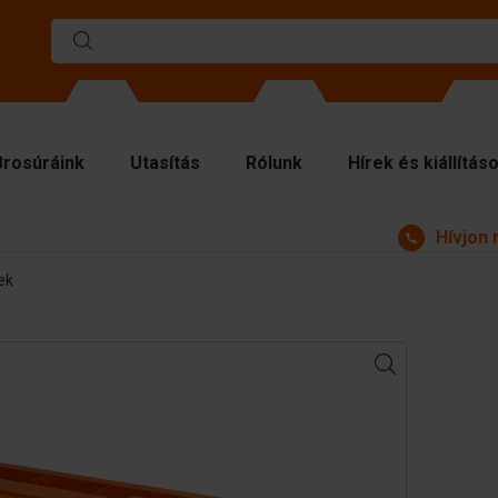
Brosúráink
Utasítás
Rólunk
Hírek és kiállítás
Hívjon 
rmák
ek
választó falak
lső lemezek
elő anyagok
zelő berendezések
egészítők
katrészek