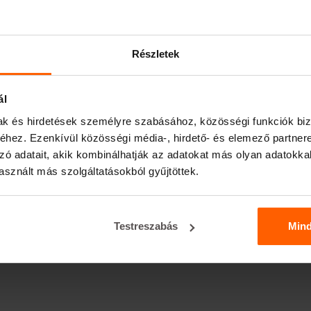
Részletek
ál
mak és hirdetések személyre szabásához, közösségi funkciók biz
hez. Ezenkívül közösségi média-, hirdető- és elemező partner
zó adatait, akik kombinálhatják az adatokat más olyan adatokka
sznált más szolgáltatásokból gyűjtöttek.
Testreszabás
Min