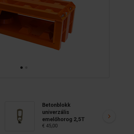
Betonblokk
univerzális
v
€
emelőhorog 2,5T
€ 45,00