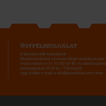
ÜGYFÉLSZOLGÁLAT
A Betonblock® munkatársai
Minden kérdésére szívesen állnak rendelkezésére.
Hívjon minket a
+31 72 503 93 40
-es telefonszámo
munkanapokon 09:00 és 17:00 között
vagy küldjön e-mailt a
info@betonblock.com
címre.