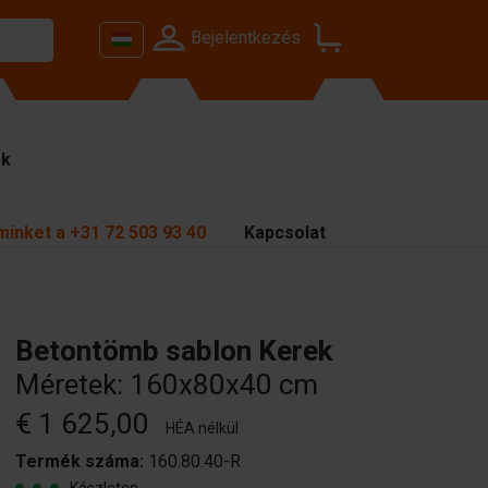
Bejelentkezés
ok
minket a
+31 72 503 93 40
Kapcsolat
Betontömb sablon Kerek
Méretek: 160x80x40 cm
€ 1 625,00
HÉA nélkül
Termék száma:
160.80.40-R