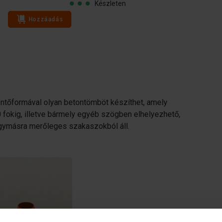
Készleten
Hozzáadás
Hozzáadás
öntőformával olyan betontömböt készíthet, amely
0 fokig, illetve bármely egyéb szögben elhelyezhető,
egymásra merőleges szakaszokból áll.