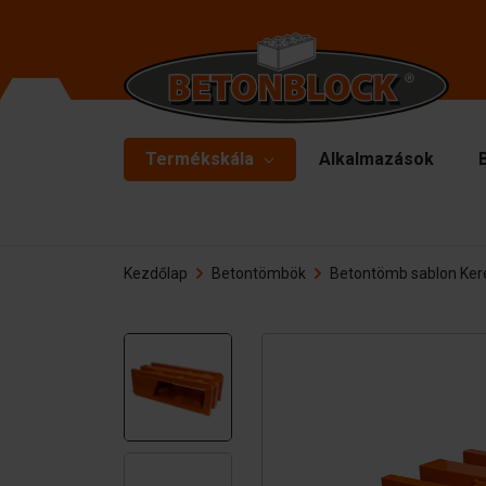
Termékskála
Alkalmazások
Betontömbök
Fo
Kezdőlap
Betontömbök
Betontömb sablon Ker
El
Starterpackage
Fe
Formliners
Em
Terelőfalak
Ke
Betonlemezek
Ki
Tartófalak
Al