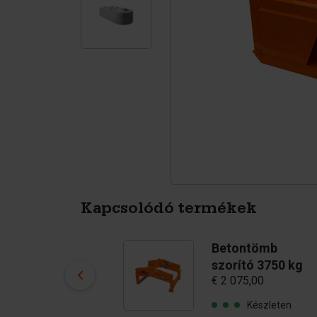
Tetrapodák
Pigmentek
Kapcsolódó termékek
Golyós horgony
Betontömb
2,5T
szorító 3750 kg
€ 1,20
€ 2 075,00
Készleten
Készleten