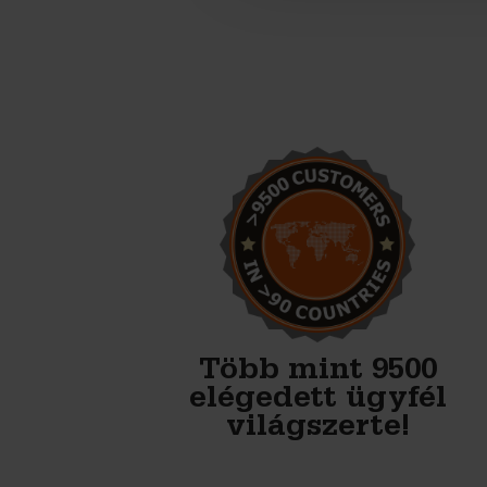
Nagyon megbízható,
barátságos partner. Nekik
vannak a legjobb formáik a
betontömbökhöz.
Bagger- & Fuhrbetrieb Jütte GmbH
Több mint 9500
elégedett ügyfél
világszerte!