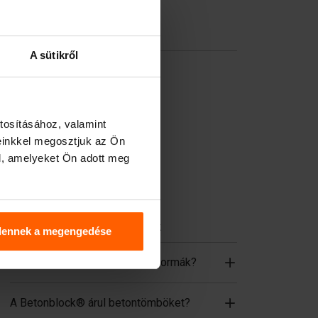
acélbeton-formák terén.
Hasznos linkek
A sütikről
Partíciók
Felső lemezek
Emelőberendezések
tosításához, valamint
Kezelőberendezések
einkkel megosztjuk az Ön
l, amelyeket Ön adott meg
Tartozékok
Pótalkatrészek
Gyakran ismételt kérdések
dennek a megengedése
Milyen anyagból készülnek a formák?
A Betonblock® árul betontömböket?