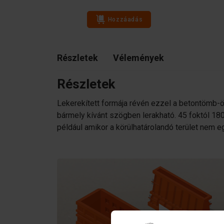
Hozzáadás
Részletek
Vélemények
Részletek
Lekerekített formája révén ezzel a betontömb-
bármely kívánt szögben lerakható. 45 foktól 18
például amikor a körülhatárolandó terület nem 