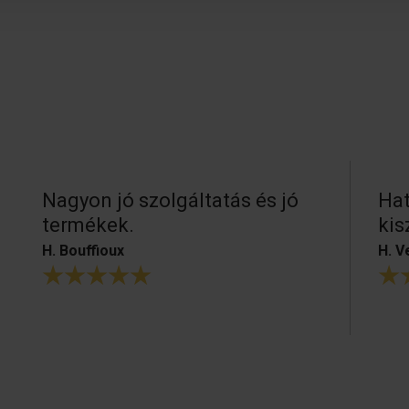
Nagyon jó szolgáltatás és jó
Hat
termékek.
kis
H. Bouffioux
H. V