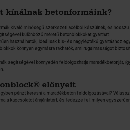
t kínálnak betonformáink?
rmák kiváló minőségű szerkezeti acélból készülnek, és hosszú 
gítségével különböző méretű betonblokkokat gyárthat.
en használhatók, ideálisak kis- és nagyléptékű gyártáshoz egy
 blokkok könnyen egymásra rakhatók, ami rugalmasságot biztosít
ák segítségével könnyedén feldolgozhatja maradékbetonját, így 
n.
tonblock® előnyeit
egyben pénzt keresni a maradékbeton feldolgozásával? Válassz
ma a kapcsolatot árajánlatért, és fedezze fel, milyen egyszerűen