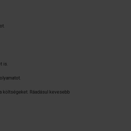
ot.
 is.
olyamatot.
 a költségeket. Ráadásul kevesebb