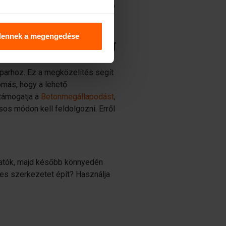
víz hozzáadásával akár még több
dennek a megengedése
 fenntarthatóság
parhoz. Ez a megközelítés segít
omás, hogy a lehető
támogatja a
Betonmegállapodást
,
os módon kell feldolgozni. Erről
atók, majd később könnyedén
nes szerkezetet épít? Használja