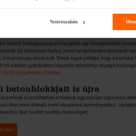
álása alapvetően magától értetődő. További cement, homok és 
Testreszabás
Min
újrahasznosítása mint lépés a
é történő feldolgozásával hozzájárul egy fenntarthatóbb betoni
ábnyomát. Ez különösen fontos, mivel az építőiparra nehezedő ny
 folyamatosan növekszik. Ennek egyik példája, hogy a kormány 
-tól a beton gyártásához használt valamennyi anyagot körforgás
 szóló blogunkban olvashat
.
i betonblokkjait is újra
ndszerének köszönhetően a blokkok egyszerűen egymásra rakh
szi őket mind állandó, mind ideiglenes építményekhez. Ideigle
tékesítse őket tovább további nyereségért.
áinkat