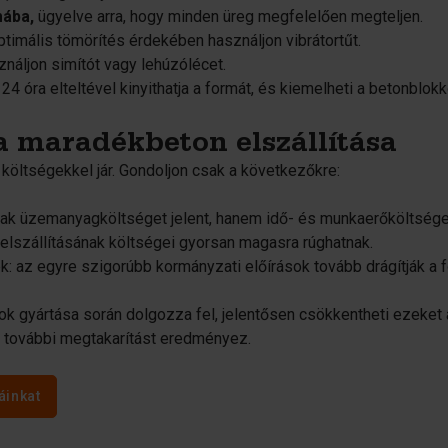
mába,
ügyelve arra, hogy minden üreg megfelelően megteljen.
timális tömörítés érdekében használjon vibrátortűt.
náljon simítót vagy lehúzólécet.
24 óra elteltével kinyithatja a formát, és kiemelheti a betonblokk
a maradékbeton elszállítása
költségekkel jár. Gondoljon csak a következőkre:
sak üzemanyagköltséget jelent, hanem idő- és munkaerőköltséget
k elszállításának költségei gyorsan magasra rúghatnak.
 az egyre szigorúbb kormányzati előírások tovább drágítják a f
ok gyártása során dolgozza fel, jelentősen csökkentheti ezeket
i további megtakarítást eredményez.
áinkat