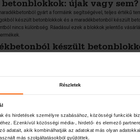
t betonblokkok: újak vagy sem?
aradékbetonból gyárt a formáink segítségével, teljes értékű te
nyagokból készült betonblokkok és a maradékbetonból készült be
ból nincs különbség. Ráadásul ezek a blokkok jelentős vásárlás
termékek.
ékbetonból készült betonblok
 vagy termékké dolgozza fel, felmerülhet a kérdés, hogy reális
eltérő, de nézzünk meg egy egyszerű számítási példát:
erzése:
€ 1675,-
Részletek
mába:
a maradékbeton már ki van fizetve, tehát € 0,-
si ára:
€ 145,-
k száma:
2500 (minimum)
ál
mak és hirdetések személyre szabásához, közösségi funkciók biz
hez. Ezenkívül közösségi média-, hirdető- és elemező partner
0,67
zó adatait, akik kombinálhatják az adatokat más olyan adatokka
 fel a maradékbetont új termé
sznált más szolgáltatásokból gyűjtöttek.