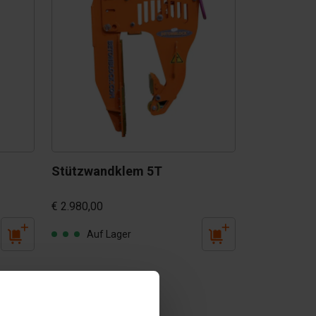
Stützwandklem 5T
€ 2.980,00
Auf Lager