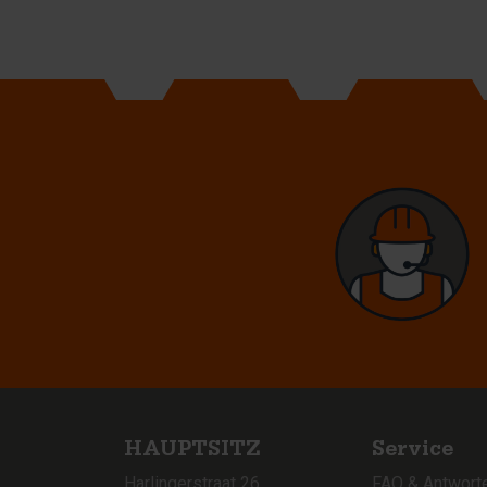
HAUPTSITZ
Service
Harlingerstraat 26
FAQ & Antwort