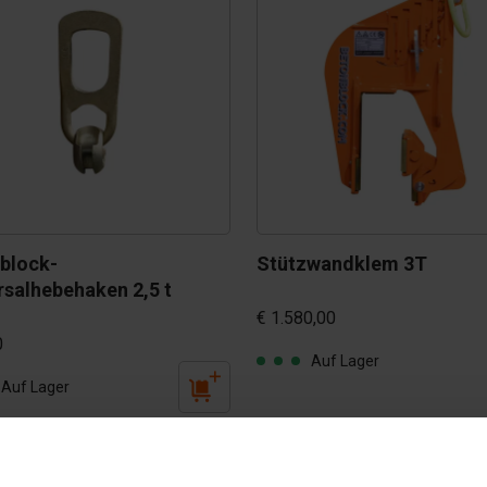
block-
Stützwandklem 3T
rsalhebehaken 2,5 t
€ 1.580,00
0
Auf Lager
Auf Lager