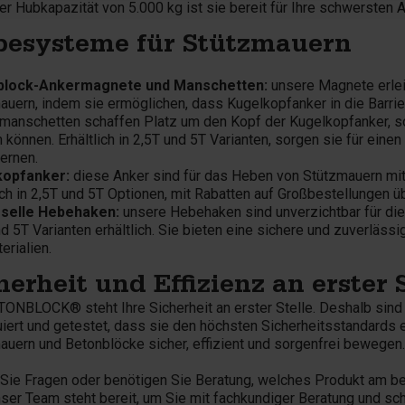
er Hubkapazität von 5.000 kg ist sie bereit für Ihre schwersten 
esysteme für Stützmauern
block-Ankermagnete und Manschetten:
unsere Magnete erlei
auern, indem sie ermöglichen, dass Kugelkopfanker in die Barr
anschetten schaffen Platz um den Kopf der Kugelkopfanker, so
können. Erhältlich in 2,5T und 5T Varianten, sorgen sie für einen
ernen.
kopfanker:
diese Anker sind für das Heben von Stützmauern mit
lich in 2,5T und 5T Optionen, mit Rabatten auf Großbestellungen
rselle Hebehaken:
unsere Hebehaken sind unverzichtbar für di
nd 5T Varianten erhältlich. Sie bieten eine sichere und zuverl
erialien.
herheit und Effizienz an erster 
TONBLOCK® steht Ihre Sicherheit an erster Stelle. Deshalb sin
uiert und getestet, dass sie den höchsten Sicherheitsstandards
auern und Betonblöcke sicher, effizient und sorgenfrei bewegen.
Sie Fragen oder benötigen Sie Beratung, welches Produkt am b
nser Team steht bereit, um Sie mit fachkundiger Beratung und sch