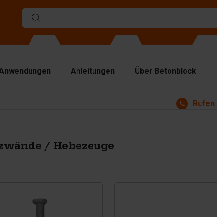
Anwendungen
Anleitungen
Über Betonblock
Rufen 
rmen
ennwände
p Platten
tzwände / Hebezeuge
bezeuge
ndhabungsgeräte
behör
satzteile