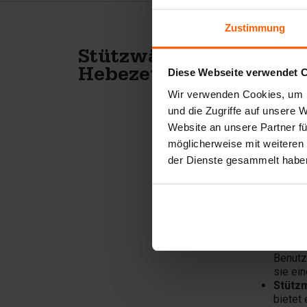
Zustimmung
B
Stützwände
Diese Webseite verwendet 
Hebezeuge
Z
Wir verwenden Cookies, um I
und die Zugriffe auf unsere 
Website an unsere Partner fü
Bei BE
möglicherweise mit weiteren
bieten
wurden
der Dienste gesammelt habe
hydrau
St
Stütz
Stützm
Benutz
sie ei
Stütz
bietet