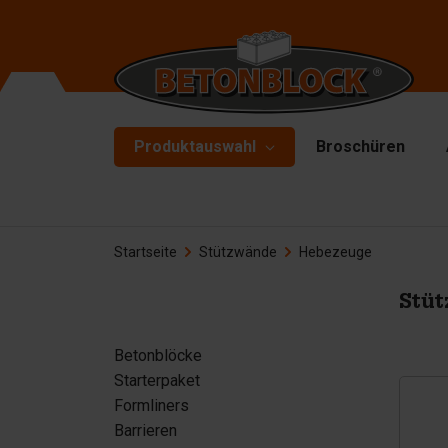
Produktauswahl
Broschüren
Betonblöcke
Fo
Startseite
Stützwände
Hebezeuge
Tr
Starterpaket
To
Stü
Formliners
He
Barrieren
Betonblöcke
Ha
Starterpaket
Betonplatten
Zu
Formliners
Stützwände
Barrieren
Er