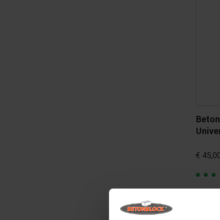
Beton
Unive
€ 45,0