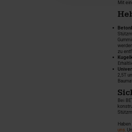
Mit ein
Heb
Beton
Stützm
Gummim
werden 
zu entf
Kugel
Erhält
Unive
2,5T u
Baumat
Sic
Bei BE
konstr
Stützm
Haben 
uns
. U