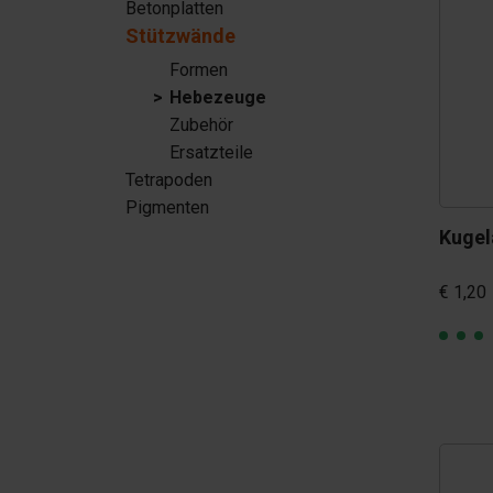
Betonplatten
Tetrapoden
Stützwände
Pigmenten
Formen
Hebezeuge
Zubehör
Ersatzteile
Tetrapoden
Pigmenten
Kugel
€ 1,20