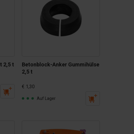
 2,5 t
Betonblock-Anker Gummihülse 
2,5 t
€ 1,30
Auf Lager