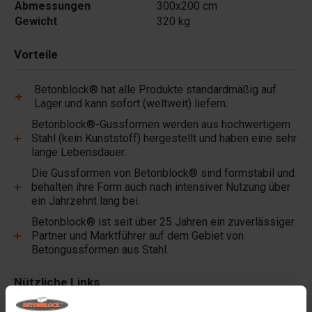
Abmessungen
300x200 cm
Gewicht
320 kg
Vorteile
Betonblock® hat alle Produkte standardmäßig auf
Lager und kann sofort (weltweit) liefern.
Betonblock®-Gussformen werden aus hochwertigem
Stahl (kein Kunststoff) hergestellt und haben eine sehr
lange Lebensdauer.
Die Gussformen von Betonblock® sind formstabil und
behalten ihre Form auch nach intensiver Nutzung über
ein Jahrzehnt lang bei.
Betonblock® ist seit über 25 Jahren ein zuverlässiger
Partner und Marktführer auf dem Gebiet von
Betongussformen aus Stahl.
Nützliche Links
Hebezeuge