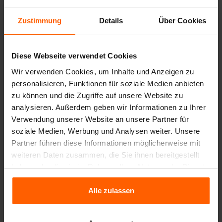
Lastaufnahmemittel
Zustimmung
Details
Über Cookies
Zubehör
Ersatzteile
Diese Webseite verwendet Cookies
Wir verwenden Cookies, um Inhalte und Anzeigen zu
Häufig gestellte Fragen
personalisieren, Funktionen für soziale Medien anbieten
zu können und die Zugriffe auf unsere Website zu
Müssen die Blöcke bewehrt werden?
analysieren. Außerdem geben wir Informationen zu Ihrer
Verwendung unserer Website an unsere Partner für
Aus welchem Material sind die Gussformen
soziale Medien, Werbung und Analysen weiter. Unsere
hergestellt?
Partner führen diese Informationen möglicherweise mit
weiteren Daten zusammen, die Sie ihnen bereitgestellt
haben oder die sie im Rahmen Ihrer Nutzung der Dienste
Welche Lieferzeiten gelten bei Betonblock®?
gesammelt haben.
Alle zulassen
Details