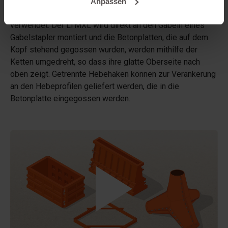
Lift- und Drehmechanismus XL. Zum Bewegen von
Anpassen
Betonplatten wird der LTM Hebe- und Drehmechanismus
verwendet. Der LTMXL wird direkt an den Gabeln eines
Gabelstapler montiert und die Betonplatten, die auf dem
Kopf stehend gegossen wurden, werden mithilfe der
Ketten umgedreht, so dass ihre glatte Oberseite nach
oben zeigt. Getrennte Hebehaken können zur Verankerung
an den Hebeprofilen geliefert werden, die in die
Betonplatte eingegossen werden.