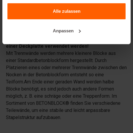
gesammelt haben.
Vermietet Betonblock® auch Gussformen?
Alle zulassen
Details
Anpassen
Diese Trennwände können nur in Kombination mit
einer Deckplatte verwendet werden!
Mit Trennwände werden mehrere kleinere Blöcke aus
einer Standardbetonblockform hergestellt. Durch
Platzieren eines oder mehrerer Trennwände zwischen den
Nocken in der Betonblockform entsteht so eine
Teilform.Am Ende einer geraden Wand werden halbe
Blöcke benötigt, es sind jedoch auch andere Formen
möglich, z. B. eine schräge oder eine Treppenform. Im
Sortiment von BETONBLOCK® finden Sie verschiedene
Teilewände, um eine stabile und leicht anpassbare
Stapelstruktur aufzubauen.