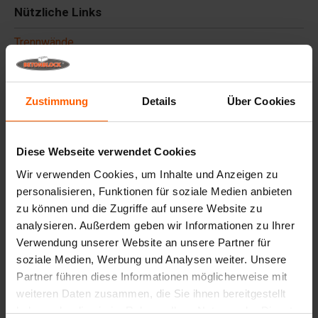
Nützliche Links
Trennwände
Deckplatten
Hebezeuge
Zustimmung
Details
Über Cookies
Handhabungsgeräte
Zubehör
Diese Webseite verwendet Cookies
Ersatzteile
Wir verwenden Cookies, um Inhalte und Anzeigen zu
personalisieren, Funktionen für soziale Medien anbieten
Häufig gestellte Fragen
zu können und die Zugriffe auf unsere Website zu
analysieren. Außerdem geben wir Informationen zu Ihrer
Aus welchem Material sind die Gussformen
Verwendung unserer Website an unsere Partner für
hergestellt?
soziale Medien, Werbung und Analysen weiter. Unsere
Partner führen diese Informationen möglicherweise mit
weiteren Daten zusammen, die Sie ihnen bereitgestellt
Verkauft Betonblock® auch Betonblöcke?
haben oder die sie im Rahmen Ihrer Nutzung der Dienste