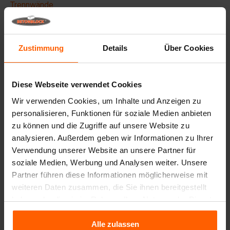
Trennwände
Deckplatten
Hebezeuge
Zustimmung
Details
Über Cookies
Handhabungsgeräte
Zubehör
Diese Webseite verwendet Cookies
Ersatzteile
Wir verwenden Cookies, um Inhalte und Anzeigen zu
personalisieren, Funktionen für soziale Medien anbieten
Häufig gestellte Fragen
zu können und die Zugriffe auf unsere Website zu
analysieren. Außerdem geben wir Informationen zu Ihrer
Aus welchem Material sind die Gussformen
Verwendung unserer Website an unsere Partner für
hergestellt?
soziale Medien, Werbung und Analysen weiter. Unsere
Partner führen diese Informationen möglicherweise mit
weiteren Daten zusammen, die Sie ihnen bereitgestellt
Verkauft Betonblock® auch Betonblöcke?
haben oder die sie im Rahmen Ihrer Nutzung der Dienste
gesammelt haben.
Vermietet Betonblock® auch Gussformen?
Alle zulassen