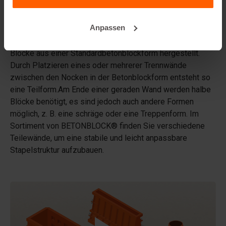
Details
Anpassen
Trennwände: Mit Trennwände werden mehrere kleinere
Blöcke aus einer Standardbetonblockform hergestellt.
Durch Platzieren eines oder mehrerer Trennwände
zwischen den Nocken in der Betonblockform entsteht so
eine Teilform.Am Ende einer geraden Wand werden halbe
Blöcke benötigt, es sind jedoch auch andere Formen
möglich, z. B. eine schräge oder eine Treppenform. Im
Sortiment von BETONBLOCK® finden Sie verschiedene
Teilewände, um eine stabile und leicht anpassbare
Stapelstruktur aufzubauen.