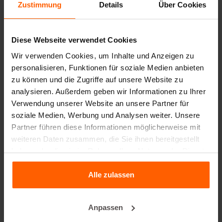
Trennwände
Zustimmung
Details
Über Cookies
Deckplatten
Hebezeuge
Diese Webseite verwendet Cookies
Wir verwenden Cookies, um Inhalte und Anzeigen zu
Handhabungsgeräte
personalisieren, Funktionen für soziale Medien anbieten
Zubehör
zu können und die Zugriffe auf unsere Website zu
Ersatzteile
analysieren. Außerdem geben wir Informationen zu Ihrer
Verwendung unserer Website an unsere Partner für
soziale Medien, Werbung und Analysen weiter. Unsere
Häufig gestellte Fragen
Partner führen diese Informationen möglicherweise mit
weiteren Daten zusammen, die Sie ihnen bereitgestellt
Aus welchem Material sind die Gussformen
haben oder die sie im Rahmen Ihrer Nutzung der Dienste
hergestellt?
gesammelt haben.
Alle zulassen
Verkauft Betonblock® auch Betonblöcke?
Anpassen
Vermietet Betonblock® auch Gussformen?