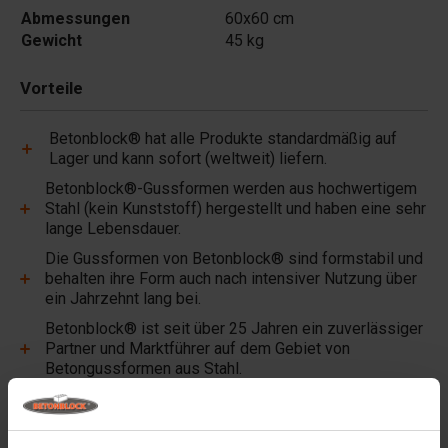
Abmessungen
60x60 cm
Gewicht
45 kg
Vorteile
Betonblock® hat alle Produkte standardmäßig auf
Lager und kann sofort (weltweit) liefern.
Betonblock®-Gussformen werden aus hochwertigem
Stahl (kein Kunststoff) hergestellt und haben eine sehr
lange Lebensdauer.
Die Gussformen von Betonblock® sind formstabil und
behalten ihre Form auch nach intensiver Nutzung über
ein Jahrzehnt lang bei.
Betonblock® ist seit über 25 Jahren ein zuverlässiger
Partner und Marktführer auf dem Gebiet von
Betongussformen aus Stahl.
Nützliche Links