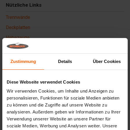
Nützliche Links
Trennwände
Deckplatten
Hebezeuge
Handhabungsgeräte
Zubehör
Zustimmung
Details
Über Cookies
Ersatzteile
Diese Webseite verwendet Cookies
Häufig gestellte Fragen
Wir verwenden Cookies, um Inhalte und Anzeigen zu
Aus welchem Material sind die Gussformen
personalisieren, Funktionen für soziale Medien anbieten
hergestellt?
zu können und die Zugriffe auf unsere Website zu
analysieren. Außerdem geben wir Informationen zu Ihrer
Verwendung unserer Website an unsere Partner für
Verkauft Betonblock® auch Betonblöcke?
soziale Medien, Werbung und Analysen weiter. Unsere