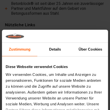
Betonblock® ist seit über 25 Jahren ein zuverlässiger
Partner und Marktführer auf dem Gebiet von
Betongussformen aus Stahl.
Nützliche Links
Trennwände
Deckplatten
Zustimmung
Details
Über Cookies
Hebezeuge
Handhabungsgeräte
Diese Webseite verwendet Cookies
Zubehör
Wir verwenden Cookies, um Inhalte und Anzeigen zu
Ersatzteile
personalisieren, Funktionen für soziale Medien anbieten
zu können und die Zugriffe auf unsere Website zu
Häufig gestellte Fragen
analysieren. Außerdem geben wir Informationen zu Ihrer
Verwendung unserer Website an unsere Partner für
Aus welchem Material sind die Gussformen
soziale Medien, Werbung und Analysen weiter. Unsere
hergestellt?
Partner führen diese Informationen möglicherweise mit