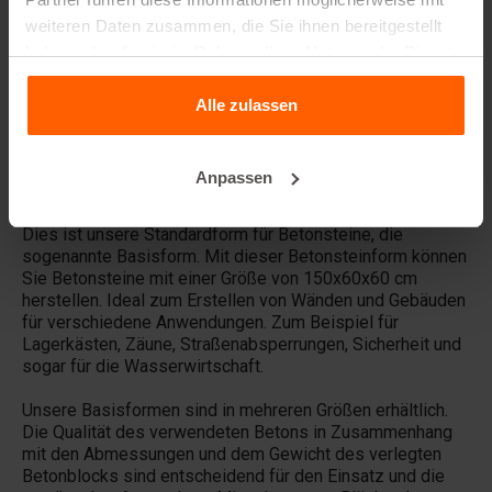
weiteren Daten zusammen, die Sie ihnen bereitgestellt
haben oder die sie im Rahmen Ihrer Nutzung der Dienste
Verkauft Betonblock® auch Betonblöcke?
gesammelt haben.
Alle zulassen
Vermietet Betonblock® auch Gussformen?
Anpassen
Details
Dies ist unsere Standardform für Betonsteine, die
sogenannte Basisform. Mit dieser Betonsteinform können
Sie Betonsteine ​​mit einer Größe von 150x60x60 cm
herstellen. Ideal zum Erstellen von Wänden und Gebäuden
für verschiedene Anwendungen. Zum Beispiel für
Lagerkästen, Zäune, Straßenabsperrungen, Sicherheit und
sogar für die Wasserwirtschaft.
Unsere Basisformen sind in mehreren Größen erhältlich.
Die Qualität des verwendeten Betons in Zusammenhang
mit den Abmessungen und dem Gewicht des verlegten
Betonblocks sind entscheidend für den Einsatz und die