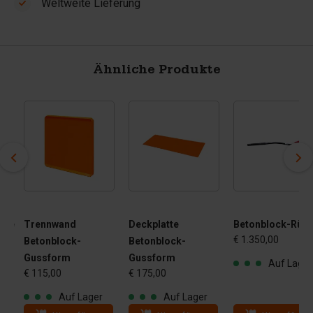
Weltweite Lieferung
Ähnliche Produkte
mme
Trennwand
Deckplatte
Betonblock-Rüttl
€ 1.350,00
0 -
Betonblock-
Betonblock-
 kg
Gussform
Gussform
Auf Lager
€ 115,00
€ 175,00
Auf Lager
Auf Lager