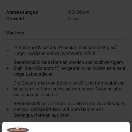
Abmessungen
180x30 cm
Gewicht
15 kg
Vorteile
Betonblock® hat alle Produkte standardmäßig auf
Lager und kann sofort (weltweit) liefern.
Betonblock®-Gussformen werden aus hochwertigem
Stahl (kein Kunststoff) hergestellt und haben eine sehr
lange Lebensdauer.
Die Gussformen von Betonblock® sind formstabil und
behalten ihre Form auch nach intensiver Nutzung über
ein Jahrzehnt lang bei.
Betonblock® ist seit über 25 Jahren ein zuverlässiger
Partner und Marktführer auf dem Gebiet von
Betongussformen aus Stahl.
Nützliche Links