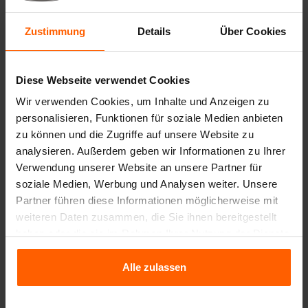
Trennwände
Zustimmung
Details
Über Cookies
Deckplatten
Hebezeuge
Diese Webseite verwendet Cookies
Handhabungsgeräte
Wir verwenden Cookies, um Inhalte und Anzeigen zu
Zubehör
personalisieren, Funktionen für soziale Medien anbieten
zu können und die Zugriffe auf unsere Website zu
Ersatzteile
analysieren. Außerdem geben wir Informationen zu Ihrer
Verwendung unserer Website an unsere Partner für
Häufig gestellte Fragen
soziale Medien, Werbung und Analysen weiter. Unsere
Partner führen diese Informationen möglicherweise mit
Aus welchem Material sind die Gussformen
weiteren Daten zusammen, die Sie ihnen bereitgestellt
hergestellt?
haben oder die sie im Rahmen Ihrer Nutzung der Dienste
gesammelt haben.
Alle zulassen
Verkauft Betonblock® auch Betonblöcke?