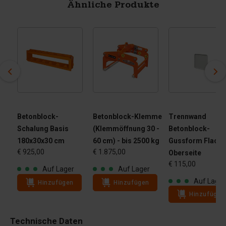
Ähnliche Produkte
Betonblock-
Betonblock-Klemme
Trennwand
Schalung Basis
(Klemmöffnung 30 -
Betonblock-
180x30x30 cm
60 cm) - bis 2500 kg
Gussform Flache
€ 925,00
€ 1.875,00
Oberseite
€ 115,00
Auf Lager
Auf Lager
Auf Lager
Hinzufügen
Hinzufügen
Hinzufügen
Technische Daten