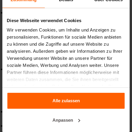
Warum Betonblock® Tetrapod-Formen?
Für lange Lebensdauer gebaut
Wir fertigen unsere Tetrapod-Formen ausschließlich aus
Diese Webseite verwendet Cookies
hochwertigem S355-Baustahl. Das bedeutet: Sie sind auf
Wir verwenden Cookies, um Inhalte und Anzeigen zu
eine sehr lange Lebensdauer ausgelegt, mindestens 10
personalisieren, Funktionen für soziale Medien anbieten
Jahre, selbst bei intensiver Nutzung.
zu können und die Zugriffe auf unsere Website zu
analysieren. Außerdem geben wir Informationen zu Ihrer
💡
Das gilt für alle unsere Betonformen, nicht nur für
Verwendung unserer Website an unsere Partner für
Tetrapoden.
soziale Medien, Werbung und Analysen weiter. Unsere
Effizient
Partner führen diese Informationen möglicherweise mit
Ein durchdachtes Design sorgt dafür, dass Sie Tetrapoden
weiteren Daten zusammen, die Sie ihnen bereitgestellt
schnell und reibungslos produzieren können. Lassen Sie
haben oder die sie im Rahmen Ihrer Nutzung der Dienste
den Beton einfach drei Tage in den Formen aushärten,
gesammelt haben.
entformen Sie anschließend und nutzen Sie die Formen
Alle zulassen
sofort wieder für die nächste Charge.
Wählen Sie Ihre Größe
Wir bieten Formen in verschiedenen Größen:
Anpassen
1 Tonne