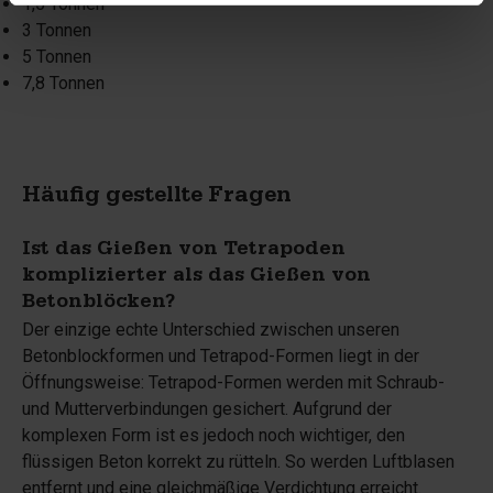
1,5 Tonnen
3 Tonnen
5 Tonnen
7,8 Tonnen
Häufig gestellte Fragen
Ist das Gießen von Tetrapoden
komplizierter als das Gießen von
Betonblöcken?
Der einzige echte Unterschied zwischen unseren
Betonblockformen und Tetrapod-Formen liegt in der
Öffnungsweise: Tetrapod-Formen werden mit Schraub-
und Mutterverbindungen gesichert. Aufgrund der
komplexen Form ist es jedoch noch wichtiger, den
flüssigen Beton korrekt zu rütteln. So werden Luftblasen
entfernt und eine gleichmäßige Verdichtung erreicht.