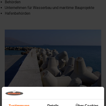
Behörden
Unternehmen für Wasserbau und maritime Bauprojekte
Hafenbehörden
Zustimmung
Details
Über Cookies