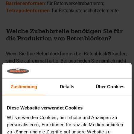
Barrierenformen
: für Betonverkehrsbarrieren;
Tetrapodenformen
: für Betonküstenschutzelemente.
Welche Zubehörteile benötigen Sie für
die Produktion von Betonblöcken?
Wenn Sie Ihre Betonblockformen bei Betonblock® kaufen,
sind Sie auf einmal fertig. Bei uns finden Sie nämlich nicht
nur Formen, sondern auch die verschiedenen Zubehörteile,
die Sie benötigen, um Betonblöcke für Ihre Kunden zu
produzieren. Denken Sie an:
Zustimmung
Details
Über Cookies
Trennwände;
Beton-Mischkübel;
Diese Webseite verwendet Cookies
Öl und Ölpumpen;
Wir verwenden Cookies, um Inhalte und Anzeigen zu
Gießtische;
personalisieren, Funktionen für soziale Medien anbieten
Rüttelnadeln;
zu können und die Zugriffe auf unsere Website zu
Abziehleisten;