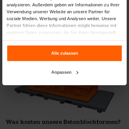
analysieren. Außerdem geben wir Informationen zu Ihrer
Hebemittel
;
Verwendung unserer Website an unsere Partner für
Handling-Ausrüstung
.
soziale Medien, Werbung und Analysen weiter. Unsere
Partner führen diese Informationen möglicherweise mit
Suchen Sie also nicht weiter! Betonblock® ist Ihr One-
weiteren Daten zusammen, die Sie ihnen bereitgestellt
Stop-Shop für alles, was Ihr Betonwerk benötigt.
haben oder die sie im Rahmen Ihrer Nutzung der Dienste
gesammelt haben.
Alle zulassen
Anpassen
Was kosten unsere Betonblockformen?