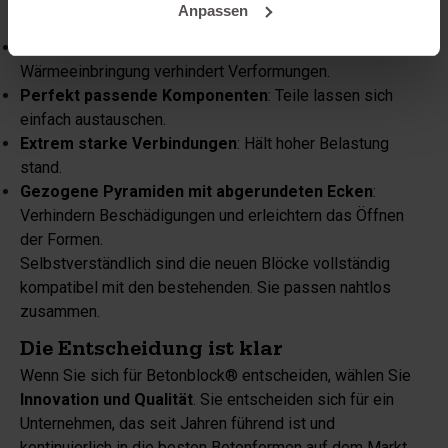
Anpassen
neueste Generation unserer Formen zu präsentieren:
Lasergeschnitten und lasergeschweißt
: Geringere
Wärmeeinbringung verhindert Verformungen.
Perfekt passende Komponenten
: Teile lassen sich
einfach austauschen.
Extrem starke Verbindungen
: Hält hoher Belastung
stand.
Gezogene Pyramiden mit abgerundeten Ecken
:
Verhindern Beschädigungen und erleichtern das Öffnen
der Formen.
Selbstverständlich sind die neuen Blöcke vollständig
kompatibel mit den bestehenden. Sie passen nahtlos
zusammen.
Die Entscheidung ist klar
Wenn Sie sich für Betonblock® entscheiden, wählen Sie
Innovation und Qualität
. Sie entscheiden sich für ein
Unternehmen, das seit Jahren führend ist und
kontinuierlich in die besten Betonformen auf dem Markt