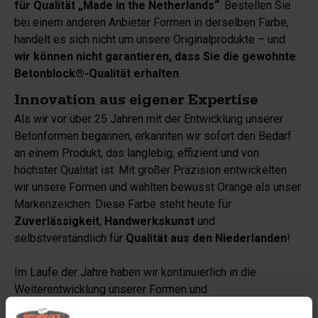
für Qualität „Made in the Netherlands“
. Bestellen Sie
bei einem anderen Anbieter Formen in derselben Farbe,
handelt es sich nicht um unsere Originalprodukte – und
wir können nicht garantieren, dass Sie die gewohnte
Betonblock®-Qualität erhalten
.
Innovation aus eigener Expertise
Als wir vor über 25 Jahren mit der Entwicklung unserer
Betonformen begannen, erkannten wir sofort den Bedarf
an einem Produkt, das langlebig, effizient und von
höchster Qualität ist. Mit großer Präzision entwickelten
wir unsere Formen und wählten bewusst Orange als unser
Markenzeichen. Diese Farbe steht heute für
Zuverlässigkeit
,
Handwerkskunst
und
selbstverständlich für
Qualität aus den Niederlanden
!
Im Laufe der Jahre haben wir kontinuierlich in die
Weiterentwicklung unserer Formen und
Produktionsprozesse investiert. Das verschaffte uns