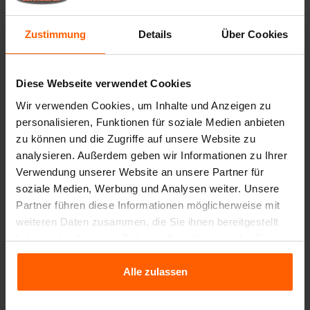
nicht nur einen Wettbewerbsvorsprung, sondern sicherte
uns auch das
Vertrauen von Tausenden von Kunden
Zustimmung
Details
Über Cookies
weltweit
. Unsere Expertise, kombiniert mit
wertvollem
Kundenfeedback
, hat zu einem Produkt geführt, das die
gesamte Branche geprägt und verbessert hat.
Diese Webseite verwendet Cookies
Betonblock®: Das Original und der
Wir verwenden Cookies, um Inhalte und Anzeigen zu
Marktführer
personalisieren, Funktionen für soziale Medien anbieten
Was uns bei Betonblock® wirklich auszeichnet, ist unser
zu können und die Zugriffe auf unsere Website zu
ständiger Fokus auf Verbesserung und Innovation. Wir
analysieren. Außerdem geben wir Informationen zu Ihrer
setzen weiterhin neue Maßstäbe und entwickeln uns
Verwendung unserer Website an unsere Partner für
stetig weiter. Von der Einführung unserer
soziale Medien, Werbung und Analysen weiter. Unsere
charakteristischen orangefarbenen Betonform bis zur
Partner führen diese Informationen möglicherweise mit
kontinuierlichen Optimierung unserer Designs –
weiteren Daten zusammen, die Sie ihnen bereitgestellt
Betonblock® steht und bleibt der Name für Qualität,
haben oder die sie im Rahmen Ihrer Nutzung der Dienste
Zuverlässigkeit, Fachkompetenz und natürlich die
gesammelt haben.
Farbe Orange.
Alle zulassen
Die neueste Generation von Formen
Wir sind stolz darauf, auf der bauma in München die