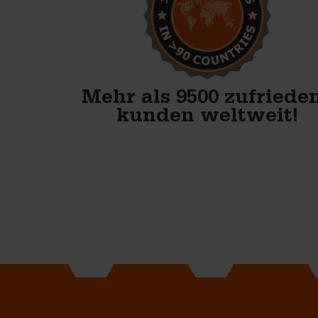
Formen von Betonblock sind
wir bestens vorbereitet.
Anton Koelma
Mehr als 9500 zufriede
kunden weltweit!