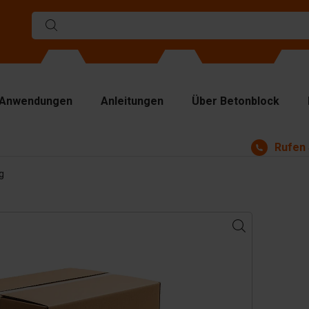
Anwendungen
Anleitungen
Über Betonblock
Rufen 
rmen
g
ennwände
p Platten
bezeuge
ndhabungsgeräte
behör
satzteile