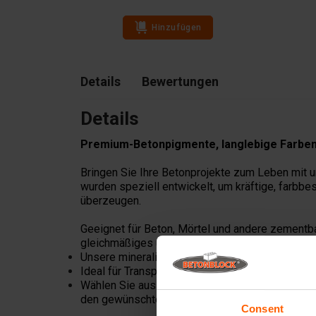
Hinzufügen
Details
Bewertungen
Details
Premium-Betonpigmente, langlebige Farben 
Bringen Sie Ihre Betonprojekte zum Leben mit 
wurden speziell entwickelt, um kräftige, farbbe
überzeugen.
Geeignet für Beton, Mörtel und andere zementba
gleichmäßiges und langlebiges Finish.
Unsere mineralischen Pigmente sind für eine la
Ideal für Transportbeton, Fertigteile, gestempe
Wählen Sie aus natürlichen Erdtönen, modernen 
den gewünschten Look zu erzielen.
Consent