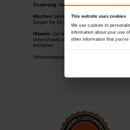
Dosierung:
Verwenden Sie
1 kg Pigment pro 
This website uses cookies
Mischen:
Geben Sie das Pigment direkt der Mi
Sorgen Sie für gründliches Mischen, um eine gl
We use cookies to personalis
information about your use of
Hinweis:
Die tatsächliche Produktfarbe kann le
other information that you’ve
Unterschiede können durch Zementtyp, Zuschla
entstehen.
Verpackungsgrößen in kg: 1, 10, 25,
100, 1000.
Wir starten mit der
Produktion von
Betonblöcken. Mit den