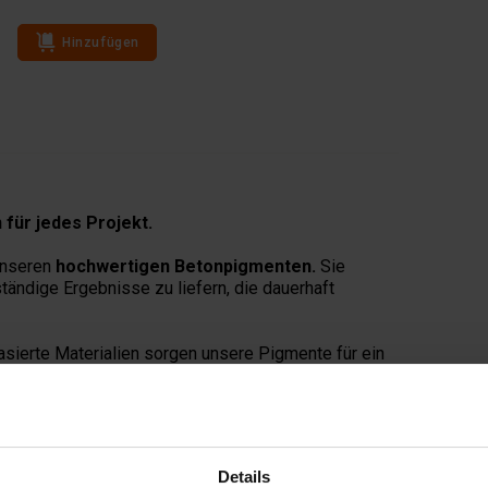
Hinzufügen
für jedes Projekt.
unseren
hochwertigen Betonpigmenten.
Sie
ständige Ergebnisse zu liefern, die dauerhaft
sierte Materialien sorgen unsere Pigmente für ein
nge Haltbarkeit ausgelegt.
lten Beton und dekorative Oberflächen.
kräftigen Farben oder individuellen Mischungen, um
Details