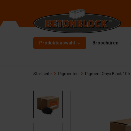
Produktauswahl
Broschüren
Betonblöcke
Fo
Startseite
Pigmenten
Pigment Onyx Black 10 k
Tr
Starterpaket
To
Formliners
He
Barrieren
Ha
Betonplatten
Zu
Stützwände
Er