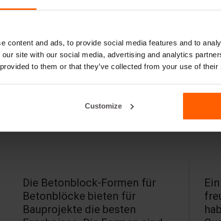
1 m³ Beton
für eine gleichmäßige, langlebige Farbe.
schung zu, um optimale Ergebnisse zu erzielen.
eichmäßige Farbverteilung sicherzustellen.
e content and ads, to provide social media features and to analy
 our site with our social media, advertising and analytics partn
icht von der Farbmusterkarte abweichen.
 provided to them or that they’ve collected from your use of their
gstoffe, Wasseranteil und Aushärtungsbedingungen
Customize
Die Betonblock-Formen für
Ein
Betonblöcke bieten für
fre
Bauprojekte die besten
hab