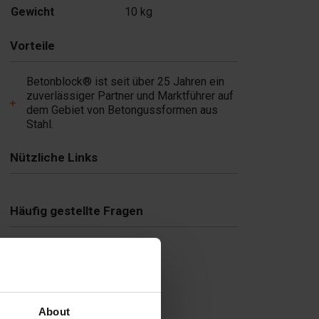
Gewicht
10 kg
Vorteile
Betonblock® ist seit über 25 Jahren ein
zuverlässiger Partner und Marktführer auf
dem Gebiet von Betongussformen aus
Stahl.
Nützliche Links
Häufig gestellte Fragen
About