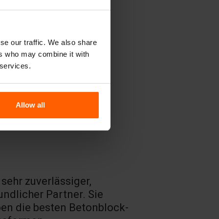
se our traffic. We also share
ers who may combine it with
 services.
Allow all
 sehr zuverlässiger,
Sehr guter 
undlicher Partner. Sie
Produkte.
en die besten Betonblock-
H. Bouffioux