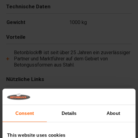
Technische Daten
Gewicht
1000 kg
Vorteile
Betonblock® ist seit über 25 Jahren ein zuverlässiger
Partner und Marktführer auf dem Gebiet von
Betongussformen aus Stahl.
Nützliche Links
Häufig gestellte Fragen
Consent
Details
About
Details
Premium-Betonpigmente, langlebige Farben für
This website uses cookies
jedes Projekt.