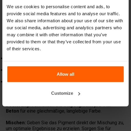
We use cookies to personalise content and ads, to
Bringen Sie Ihre Betonprojekte zum Leben mit
provide social media features and to analyse our traffic.
unseren
hochwertigen Betonpigmenten.
Sie wurden
We also share information about your use of our site with
speziell entwickelt, um kräftige, farbbeständige
our social media, advertising and analytics partners who
Ergebnisse zu liefern, die dauerhaft überzeugen.
may combine it with other information that you’ve
Geeignet für Beton, Mörtel und andere zementbasierte
provided to them or that they’ve collected from your use
Materialien sorgen unsere Pigmente für ein
of their services.
gleichmäßiges und langlebiges Finish.
Unsere mineralischen Pigmente sind für eine lange
Haltbarkeit ausgelegt.
Ideal für Transportbeton, Fertigteile, gestempelten Beton
Allow all
und dekorative Oberflächen.
Wählen Sie aus natürlichen Erdtönen, modernen kräftigen
Farben oder individuellen Mischungen, um den
Customize
gewünschten Look zu erzielen.
Dosierung:
Verwenden Sie
1 kg Pigment pro 1 m³
Beton
für eine gleichmäßige, langlebige Farbe.
Mischen:
Geben Sie das Pigment direkt der Mischung zu,
um optimale Ergebnisse zu erzielen. Sorgen Sie für