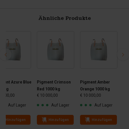
Ähnliche Produkte
ment Azure Blue
Pigment Crimson
Pigment Amber
00 kg
Red 1000 kg
Orange 1000 kg
0 000,00
€ 10 000,00
€ 10 000,00
Auf Lager
Auf Lager
Auf Lager
Hinzufügen
Hinzufügen
Hinzufügen