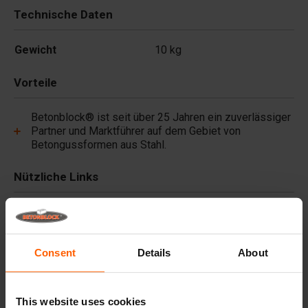
Technische Daten
Gewicht
10 kg
Vorteile
Betonblock® ist seit über 25 Jahren ein zuverlässiger
Partner und Marktführer auf dem Gebiet von
Betongussformen aus Stahl.
Nützliche Links
Häufig gestellte Fragen
Consent
Details
About
Details
Premium-Betonpigmente, langlebige Farben für
This website uses cookies
jedes Projekt.