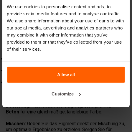
We use cookies to personalise content and ads, to
Bringen Sie Ihre Betonprojekte zum Leben mit
provide social media features and to analyse our traffic.
unseren
hochwertigen Betonpigmenten.
Sie wurden
We also share information about your use of our site with
speziell entwickelt, um kräftige, farbbeständige
our social media, advertising and analytics partners who
Ergebnisse zu liefern, die dauerhaft überzeugen.
may combine it with other information that you’ve
Geeignet für Beton, Mörtel und andere zementbasierte
provided to them or that they’ve collected from your use
Materialien sorgen unsere Pigmente für ein
of their services.
gleichmäßiges und langlebiges Finish.
Unsere mineralischen Pigmente sind für eine lange
Haltbarkeit ausgelegt.
Ideal für Transportbeton, Fertigteile, gestempelten Beton
Allow all
und dekorative Oberflächen.
Wählen Sie aus natürlichen Erdtönen, modernen kräftigen
Farben oder individuellen Mischungen, um den
Customize
gewünschten Look zu erzielen.
Dosierung:
Verwenden Sie
1 kg Pigment pro 1 m³
Beton
für eine gleichmäßige, langlebige Farbe.
Mischen:
Geben Sie das Pigment direkt der Mischung zu,
um optimale Ergebnisse zu erzielen. Sorgen Sie für