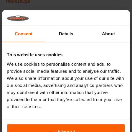
Hebezeuge
Häufig gestellte Fragen
Details
Consent
Details
About
Das Betonblock Formliner, entworfen, um die ästhetischen
Aspekte Ihrer Betonblöcke und Projekte zu verbessern,
This website uses cookies
erzeugt es ein phänomenales Aussehen und damit einen
höheren Mehrwert für Ihre Blöcke.
We use cookies to personalise content and ads, to
provide social media features and to analyse our traffic.
Hergestellt aus hochwertigem ABS-Kunststoff, können
We also share information about your use of our site with
diese Einsätze mehrfach verwendet werden. Legen Sie
our social media, advertising and analytics partners who
den Einsatz in Ihre Stahlbetonblockform vor dem Gießen
und verleihen Sie Ihrem Betonblock das gewünschte
may combine it with other information that you’ve
Aussehen.
provided to them or that they’ve collected from your use
of their services.
Allow all