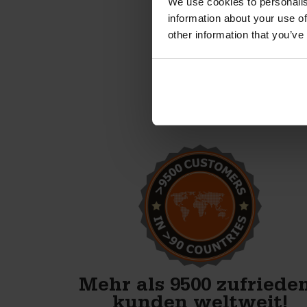
We use cookies to personalis
information about your use of
other information that you’ve
Wir starten mit der
Produktion von
Betonblöcken. Mit den
Formen von Betonblock sind
wir bestens vorbereitet.
Anton Koelma
Mehr als 9500 zufriede
kunden weltweit!