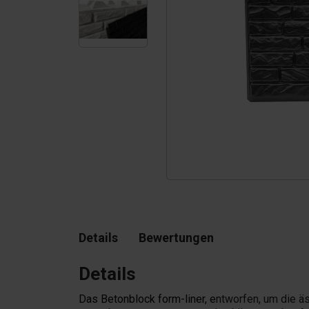
Tetrapoden
Pigmenten
Details
Bewertungen
Details
Das Betonblock form-liner, e
ntworfen, um die ä