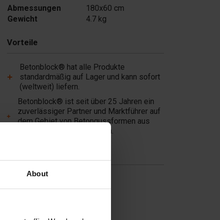
Abmessungen
180x60 cm
Gewicht
4.7 kg
Vorteile
Betonblock® hat alle Produkte
standardmäßig auf Lager und kann sofort
(weltweit) liefern.
Betonblock® ist seit über 25 Jahren ein
zuverlässiger Partner und Marktführer auf
dem Gebiet von Betongussformen aus
Stahl und andere Produkten.
Nützliche Links
About
Trennwände
Deckplatten
Formen