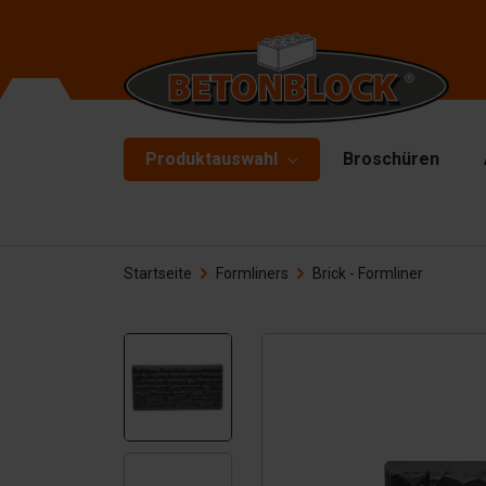
Produktauswahl
Broschüren
Betonblöcke
Fo
Startseite
Formliners
Brick - Formliner
Tr
Starterpaket
To
Formliners
He
Barrieren
Ha
Betonplatten
Zu
Stützwände
Er