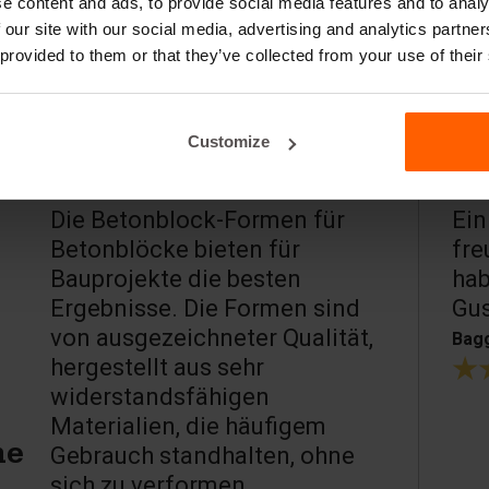
e content and ads, to provide social media features and to analy
 our site with our social media, advertising and analytics partn
 provided to them or that they’ve collected from your use of their
Customize
Die Betonblock-Formen für
Ein
Betonblöcke bieten für
fre
Bauprojekte die besten
hab
Ergebnisse. Die Formen sind
Gu
von ausgezeichneter Qualität,
Bagg
hergestellt aus sehr
widerstandsfähigen
Materialien, die häufigem
Gebrauch standhalten, ohne
ne
sich zu verformen.