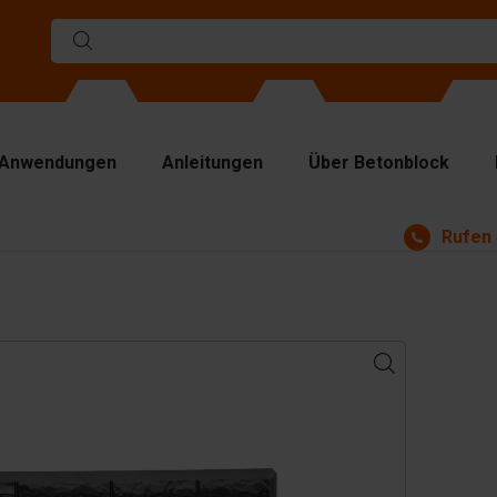
Anwendungen
Anleitungen
Über Betonblock
Rufen 
rmen
ennwände
p Platten
bezeuge
ndhabungsgeräte
behör
satzteile