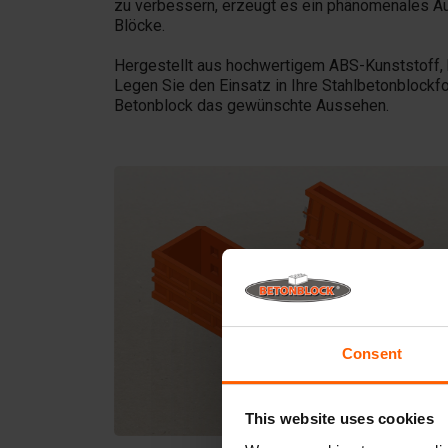
zu verbessern, erzeugt es ein phänomenales Au
Blöcke.
Hergestellt aus hochwertigem ABS-Kunststoff,
Legen Sie den Einsatz in Ihre Stahlbetonblockf
Betonblock das gewünschte Aussehen.
Consent
This website uses cookies