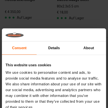
80x2.3x5.5 cm
€ 4 350,00
€ 18,00
Auf Lager
Auf Lager
Consent
Details
About
Betonplatten Zubehör
Zubehör für
BETONBLOCK®-
This website uses cookies
Betonplattenformen
We use cookies to personalise content and ads, to
provide social media features and to analyse our traffic.
Für einen reibungslosen Ablauf Ihrer Bauprojekte bietet
We also share information about your use of our site with
BETONBLOCK® eine Auswahl an unverzichtbarem
our social media, advertising and analytics partners who
Zubehör. Diese Werkzeuge sind speziell darauf
may combine it with other information that you’ve
ausgelegt, die Qualität und Effizienz Ihrer Arbeit mit
provided to them or that they’ve collected from your use
Betonplatten zu verbessern.
of their services.