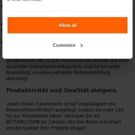
Ölpumpe und Trennmittel:
erleichtern die Wartung Ihrer
Betonplattenformen, wobei die Ölpumpe eine
gleichmäßige Verteilung des Trennmittels gewährleistet.
Hochdruckreiniger:
hält Ihre Ausrüstung mühelos sauber.
Allow all
Betonmischeimer:
bietet eine praktische Lösung zum
schnellen Mischen und Transportieren von Beton.
Betonblock Rüttelbohle:
eine leichte, handliche
Customize
Maschine, die eine optimale Verdichtung des Betons
durch ein leistungsstarkes Schlägervibrationssystem
gewährleistet. Mit 12.000 Vibrationen pro Minute und einer
speziellen Schnellwechselkupplung sind Sie bei jeder
Anwendung von einer perfekten Betonverdichtung
überzeugt.
Produktivität und Qualität steigern
Jedes dieser Zubehörteile ist auf Langlebigkeit und
Benutzerfreundlichkeit ausgelegt, sodass Sie mehr Zeit
für das Wesentliche haben. Vertrauen Sie auf
BETONBLOCK® für Zubehör, das Ihre Arbeit erleichtert
und die Qualität Ihrer Projekte steigert.