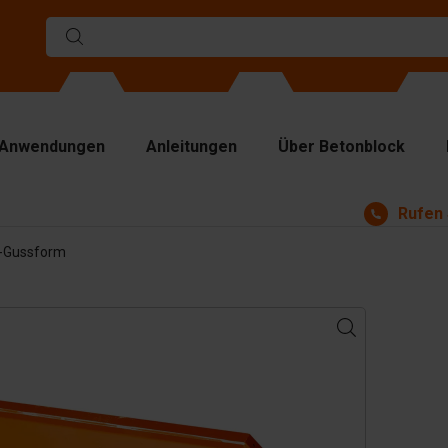
Anwendungen
Anleitungen
Über Betonblock
Rufen 
rmen
-Gussform
ennwände
p Platten
bezeuge
ndhabungsgeräte
behör
satzteile