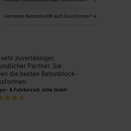
Vermietet Betonblock® auch Gussformen?
 sehr zuverlässiger,
Sehr guter 
undlicher Partner. Sie
Produkte.
en die besten Betonblock-
H. Bouffioux
ssformen.
er- & Fuhrbetrieb Jütte GmbH