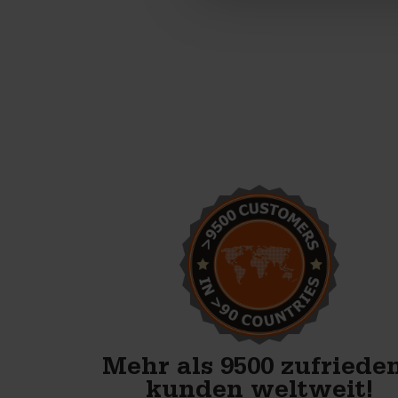
Wir starten mit der
Produktion von
Betonblöcken. Mit den
Formen von Betonblock sind
wir bestens vorbereitet.
Anton Koelma
Mehr als 9500 zufriede
kunden weltweit!