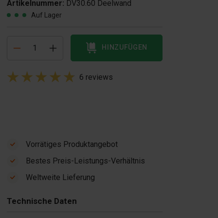
Artikelnummer:
DV30.60 Deelwand
Auf Lager
HINZUFÜGEN
6 reviews
Vorrätiges Produktangebot
Bestes Preis-Leistungs-Verhältnis
rennwand
Betonblock-
Weltweite Lieferung
etonblock-
Rüttler
€ 1 350,00
ussform Schräg
Technische Daten
155,00
Auf Lager