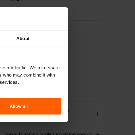
Nützliche Links
Trennwände
Deckplatten
About
Hebezeuge
Handhabungsgeräte
se our traffic. We also share
Zubehör
ers who may combine it with
Ersatzteile
 services.
Häufig gestellte Fragen
Allow all
Aus welchem Material sind die
Gussformen hergestellt?
Verkauft Betonblock® auch Betonblöcke?