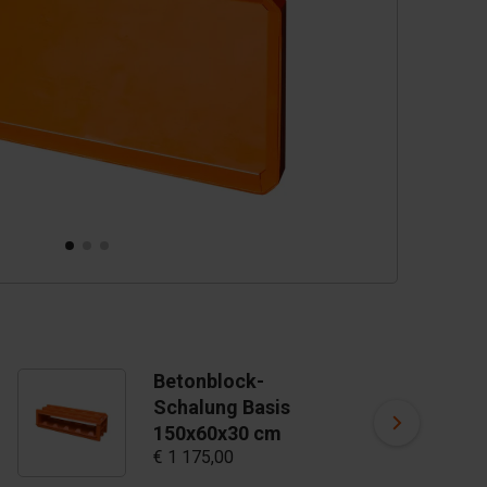
Betonblock-
T
Schalung Basis
B
150x60x30 cm
G
€ 1 175,00
€ 