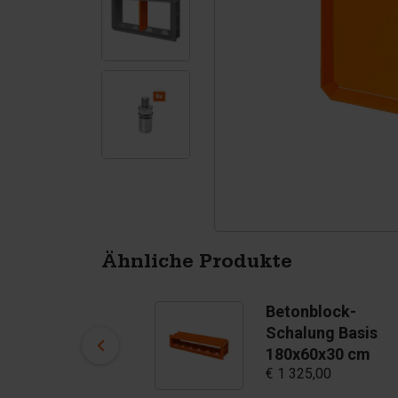
Tetrapoden
Pigmenten
Ähnliche Produkte
Betonblock-
Betonblock-
Schalung Basis
Schalung Basis
180x30x60 cm
180x60x30 cm
€ 1 075,00
€ 1 325,00