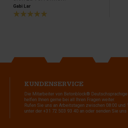
Gabi Lar
KUNDENSERVICE
Die Mitarbeiter von Betonblock® Deutschsprachige
helfen Ihnen gerne bei all Ihren Fragen weiter.
Rufen Sie uns an Arbeitstagen zwischen 08:00 und 
unter der
+31 72 503 93 40
an oder senden Sie uns 