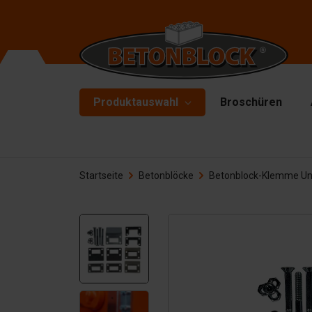
Produktauswahl
Broschüren
Betonblöcke
Fo
Startseite
Betonblöcke
Betonblock-Klemme Unt
Tr
Starterpaket
To
Formliners
He
Barrieren
Ha
Betonplatten
Zu
Stützwände
Er