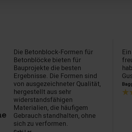
Die Betonblock-Formen für
Ein
Betonblöcke bieten für
fre
Bauprojekte die besten
hab
Ergebnisse. Die Formen sind
Gu
von ausgezeichneter Qualität,
Bagg
hergestellt aus sehr
widerstandsfähigen
Materialien, die häufigem
Gebrauch standhalten, ohne
ne
sich zu verformen.
Gabi Lar