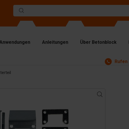
Anwendungen
Anleitungen
Über Betonblock
Rufen 
rmen
erteil
ennwände
p Platten
bezeuge
ndhabungsgeräte
behör
satzteile