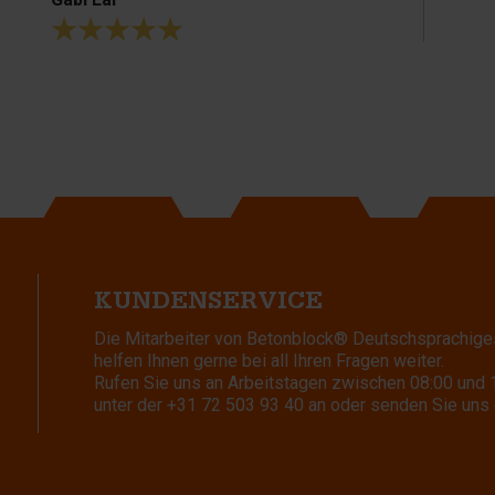
KUNDENSERVICE
Die Mitarbeiter von Betonblock® Deutschsprachige
helfen Ihnen gerne bei all Ihren Fragen weiter.
Rufen Sie uns an Arbeitstagen zwischen 08:00 und 
unter der
+31 72 503 93 40
an oder senden Sie uns 