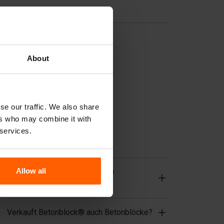
Nützliche Links
Trennwände
Deckplatten
About
Hebezeuge
Handhabungsgeräte
Zubehör
se our traffic. We also share
ers who may combine it with
Ersatzteile
 services.
Häufig gestellte Fragen
Allow all
Aus welchem Material sind die
Gussformen hergestellt?
Verkauft Betonblock® auch Betonblöcke?