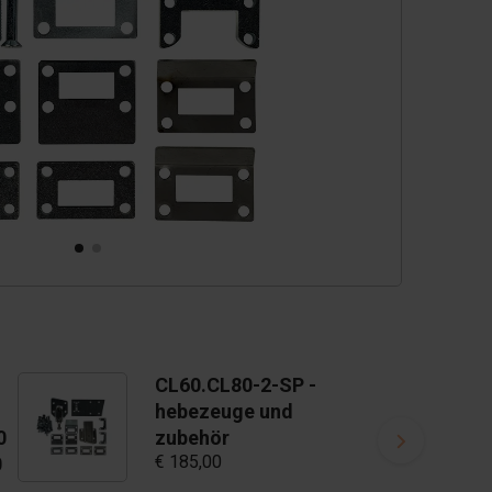
CL60.CL80-2-SP -
hebezeuge und
0
zubehör
€ 185,00
0