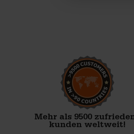
Wir starten mit der
Produktion von
Betonblöcken. Mit den
Formen von Betonblock sind
wir bestens vorbereitet.
Anton Koelma
Mehr als 9500 zufriede
kunden weltweit!