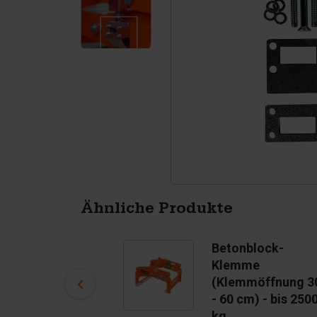
Tetrapoden
Pigmenten
Ähnliche Produkte
Betonblock-
Betonblock-
Klemme
Klemme
(Klemmöffnung 40
(Klemmöffnung 3
- 80 cm) - bis 3750
- 60 cm) - bis 250
kg
kg