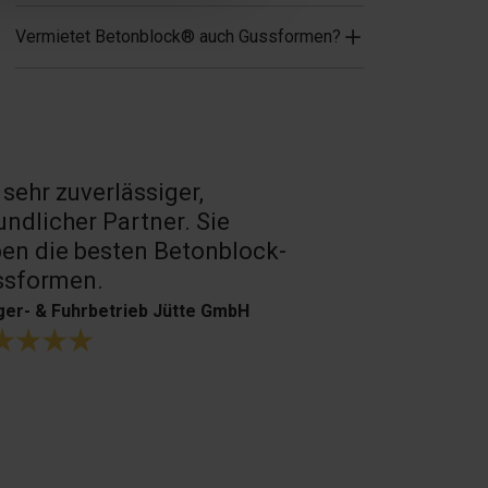
Vermietet Betonblock® auch Gussformen?
 sehr zuverlässiger,
Sehr guter 
undlicher Partner. Sie
Produkte.
en die besten Betonblock-
H. Bouffioux
ssformen.
er- & Fuhrbetrieb Jütte GmbH