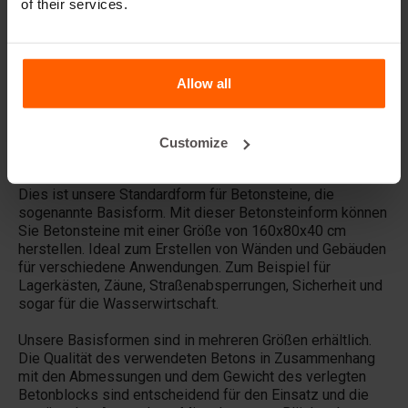
of their services.
Verkauft Betonblock® auch Betonblöcke?
Allow all
Vermietet Betonblock® auch Gussformen?
Customize
Details
Dies ist unsere Standardform für Betonsteine, die
sogenannte Basisform. Mit dieser Betonsteinform können
Sie Betonsteine ​​mit einer Größe von 160x80x40 cm
herstellen. Ideal zum Erstellen von Wänden und Gebäuden
für verschiedene Anwendungen. Zum Beispiel für
Lagerkästen, Zäune, Straßenabsperrungen, Sicherheit und
sogar für die Wasserwirtschaft.
Unsere Basisformen sind in mehreren Größen erhältlich.
Die Qualität des verwendeten Betons in Zusammenhang
mit den Abmessungen und dem Gewicht des verlegten
Betonblocks sind entscheidend für den Einsatz und die