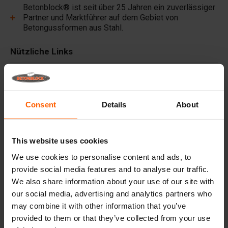
Betonblock® ist seit über 25 Jahren ein zuverlässiger
Partner und Marktführer auf dem Gebiet von
Betongussformen aus Stahl.
Nützliche Links
Trennwände
Deckplatten
Consent
Details
About
Hebezeuge
Handhabungsgeräte
This website uses cookies
Zubehör
We use cookies to personalise content and ads, to
Ersatzteile
provide social media features and to analyse our traffic.
We also share information about your use of our site with
Häufig gestellte Fragen
our social media, advertising and analytics partners who
may combine it with other information that you’ve
Aus welchem Material sind die Gussformen
provided to them or that they’ve collected from your use
hergestellt?