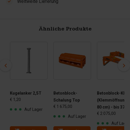
Weltweite Lieferung
Ähnliche Produkte
Kugelanker 2,5T
Betonblock-
Betonblock-Kle
€ 1,20
Schalung Top
(Klemmöffnung 4
€ 1 675,00
80 cm) - bis 3750
Auf Lager
€ 2 075,00
Auf Lager
Auf Lager