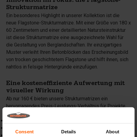
Innovation im Fokus: die Flagstone-
Strukturmatrize
Ein besonderes Highlight in unserer Kollektion ist die
neue Flagstone-Strukturmatrize. Mit einer Größe von 180 x
60 Zentimetern und einer detaillierten Natursteinstruktur
ist diese Strukturmatrize eine ausgezeichnete Wahl für
die Gestaltung von Berglandschaften. Ihr einzigartiges
Muster verleiht Ihren Betonblöcken das Erscheinungsbild
von trocken geschichtetem Flagstone und hilft ihnen, sich
nahtlos in felsige Hintergründe einzufügen.
Eine kosteneffiziente Aufwertung mit
visueller Wirkung
Ab nur 160 € bieten unsere Strukturmatrizen ein
hervorragendes Preis-Leistungs-Verhältnis für Projekte,
die Funktion und Design verbinden. Vorteile sind:
Hochwertiger, langlebiger ABS-Kunststoff
Eine Auswahl an natürlich wirkenden Designoptionen
Consent
Details
About
Vollständige Kompatibilität mit Betonblock®-Betonformen