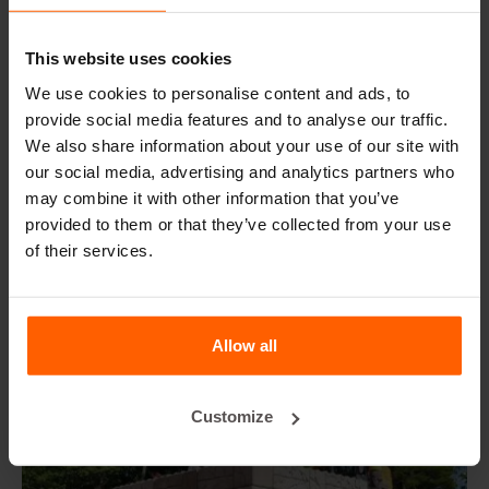
Lassen Sie sich von aktuellen Projekten inspirieren
Auf der ganzen Welt verwandeln Bauunternehmen und
This website uses cookies
Designer unterschiedlichste Landschaften mit
We use cookies to personalise content and ads, to
durchdachten und stilvollen Betonblocklösungen. Diese
provide social media features and to analyse our traffic.
aktuellen Projekte bieten reichlich Inspiration und zeigen,
We also share information about your use of our site with
wie wirkungsvoll die richtige Kombination aus Form und
our social media, advertising and analytics partners who
Funktion sein kann:
may combine it with other information that you’ve
provided to them or that they’ve collected from your use
of their services.
Allow all
Customize