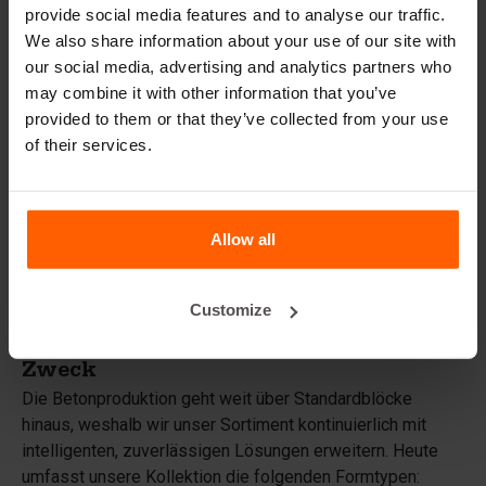
und strukturelle Festigkeit Hand in Hand gehen sollen.
provide social media features and to analyse our traffic.
We also share information about your use of our site with
Top
our social media, advertising and analytics partners who
Diese Form erzeugt einen Block mit dachähnlicher
may combine it with other information that you’ve
Oberseite, der verhindert, dass sich Schmutz auf Wänden
provided to them or that they’ve collected from your use
ansammelt, und der Konstruktion zugleich ein ordentliches
of their services.
Finish gibt.
Stairs
Allow all
Eine praktische Lösung, um stabile Betonstufen präzise
und schnell zu produzieren.
Customize
Mehr als Blöcke: Formen für jeden
Zweck
Die Betonproduktion geht weit über Standardblöcke
hinaus, weshalb wir unser Sortiment kontinuierlich mit
intelligenten, zuverlässigen Lösungen erweitern. Heute
umfasst unsere Kollektion die folgenden Formtypen: