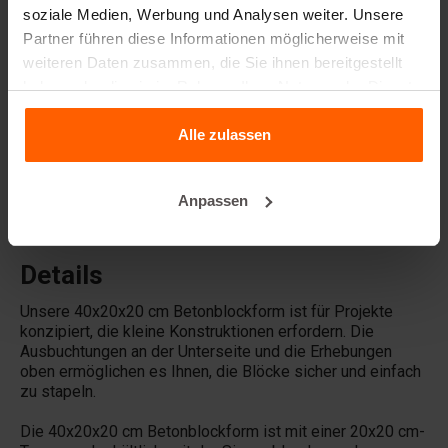
soziale Medien, Werbung und Analysen weiter. Unsere
Häufig gestellte Fragen
Partner führen diese Informationen möglicherweise mit
weiteren Daten zusammen, die Sie ihnen bereitgestellt
Aus welchem Material sind die Gussformen
haben oder die sie im Rahmen Ihrer Nutzung der Dienste
hergestellt?
gesammelt haben.
Alle zulassen
Verkauft Betonblock® auch Betonblöcke?
Anpassen
Vermietet Betonblock® auch Gussformen?
Details
Unsere 40x20x20 cm Betonblockform ist für Projekte
konzipiert, die kleine Konstruktionen erfordern. Die
Ausbuchtungen an der Unterseite und die Erhebungen
oben ermöglichen es Ihnen, die Blöcke sicher und einfach
zu stapeln.
Die 40x20x20 cm Betonblockform ist mit einer 20x20 cm-