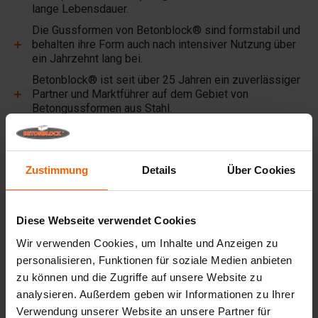
lange Lebensdauer.
Die Gussformen von Betonblock® sind formstabil und
behalten ihre Form auch nach intensiver Nutzung über
ein Jahrzehnt lang bei.
Betonblock® ist seit über 25 Jahren ein zuverlässiger
Partner und Marktführer auf dem Gebiet von
Betongussformen aus Stahl.
Nützliche Links
Zustimmung
Details
Über Cookies
Trennwände
Deckplatten
Hebezeuge
Diese Webseite verwendet Cookies
Wir verwenden Cookies, um Inhalte und Anzeigen zu
Handhabungsgeräte
personalisieren, Funktionen für soziale Medien anbieten
Zubehör
zu können und die Zugriffe auf unsere Website zu
analysieren. Außerdem geben wir Informationen zu Ihrer
Ersatzteile
Verwendung unserer Website an unsere Partner für